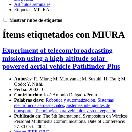
Artículos seminales
Etiquetas: MIURA
Mostrar nube de etiquetas
Ítems etiquetados con MIURA
Experiment of telecom/broadcasting
mission using a high-altitude solar-
powered aerial vehicle Pathfinder Plus
Autor/es:
R. Miura; M. Maruyama; M. Suzuki; H. Tsuji; M.
Oodo; Y. Nishi.
Fecha:
2002-10
Contribución:
José Antonio Delgado-Penín.
Palabras clave:
Robótica y automatización
,
Sistemas
electrónicos aeroespaciales
,
Sistemas inteligentes de
transporte
,
Tecnologías para vehículos y su navegación
Publicado en:
The 5th International Symposium on Wireless
Personal Multimedia Communications. Date of Conference:
27-30 Oct. 2002.
Ver en IEEE.ORG