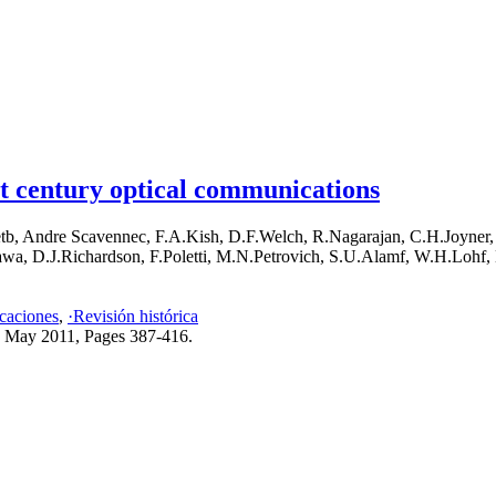
st century optical communications
tb, Andre Scavennec, F.A.Kish, D.F.Welch, R.Nagarajan, C.H.Joyner, 
wa, D.J.Richardson, F.Poletti, M.N.Petrovich, S.U.Alamf, W.H.Lohf,
caciones
,
·Revisión histórica
, May 2011, Pages 387-416.