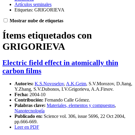
Artículos seminales
Etiquetas: GRIGORIEVA
Mostrar nube de etiquetas
Ítems etiquetados con
GRIGORIEVA
Electric field effect in atomically thin
carbon films
Autor/es:
K.S.Novoselov
,
A.K.Geim
, S.V.Morozov, D.Jiang,
Y.Zhang, S.V.Dubonos, I.V.Grigorieva, A.A.Firsov.
Fecha:
2004-10
Contribución:
Fernando Calle Gómez.
Palabras clave:
Materiales, elementos y compuestos
,
Nanotecnología
Publicado en:
Science vol. 306, issue 5696, 22 Oct 2004,
pp.666-669.
Leer en PDF