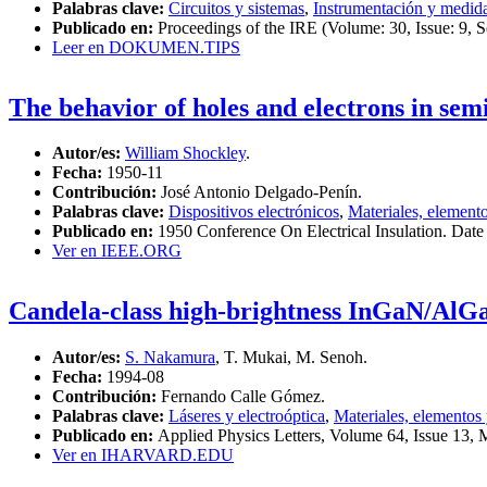
Palabras clave:
Circuitos y sistemas
,
Instrumentación y medid
Publicado en:
Proceedings of the IRE (Volume: 30, Issue: 9, S
Leer en DOKUMEN.TIPS
The behavior of holes and electrons in se
Autor/es:
William Shockley
.
Fecha:
1950-11
Contribución:
José Antonio Delgado-Penín.
Palabras clave:
Dispositivos electrónicos
,
Materiales, element
Publicado en:
1950 Conference On Electrical Insulation. Dat
Ver en IEEE.ORG
Candela-class high-brightness InGaN/AlGaN
Autor/es:
S. Nakamura
, T. Mukai, M. Senoh.
Fecha:
1994-08
Contribución:
Fernando Calle Gómez.
Palabras clave:
Láseres y electroóptica
,
Materiales, elementos
Publicado en:
Applied Physics Letters, Volume 64, Issue 13,
Ver en IHARVARD.EDU