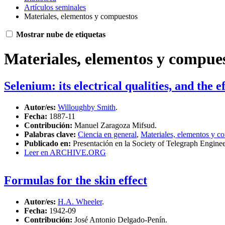
Artículos seminales
Materiales, elementos y compuestos
Mostrar nube de etiquetas
Materiales, elementos y compue
Selenium: its electrical qualities, and the e
Autor/es:
Willoughby Smith
.
Fecha:
1887-11
Contribución:
Manuel Zaragoza Mifsud.
Palabras clave:
Ciencia en general
,
Materiales, elementos y c
Publicado en:
Presentación en la Society of Telegraph Engine
Leer en ARCHIVE.ORG
Formulas for the skin effect
Autor/es:
H.A. Wheeler
.
Fecha:
1942-09
Contribución:
José Antonio Delgado-Penín.