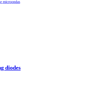
 de microondas
ng diodes