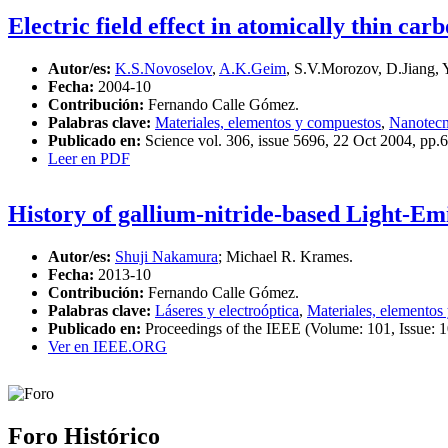
Electric field effect in atomically thin car
Autor/es:
K.S.Novoselov
,
A.K.Geim
, S.V.Morozov, D.Jiang, 
Fecha:
2004-10
Contribución:
Fernando Calle Gómez.
Palabras clave:
Materiales, elementos y compuestos
,
Nanotecn
Publicado en:
Science vol. 306, issue 5696, 22 Oct 2004, pp.
Leer en PDF
History of gallium-nitride-based Light-Emi
Autor/es:
Shuji Nakamura
; Michael R. Krames.
Fecha:
2013-10
Contribución:
Fernando Calle Gómez.
Palabras clave:
Láseres y electroóptica
,
Materiales, elementos
Publicado en:
Proceedings of the IEEE (Volume: 101, Issue: 1
Ver en IEEE.ORG
Foro Histórico