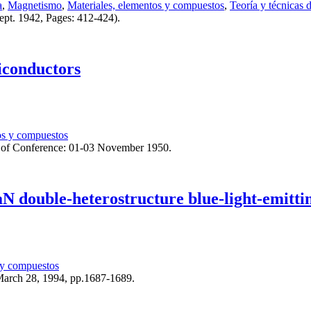
a
,
Magnetismo
,
Materiales, elementos y compuestos
,
Teoría y técnicas
ept. 1942, Pages: 412-424).
miconductors
os y compuestos
e of Conference: 01-03 November 1950.
 double-heterostructure blue-light-emitti
 y compuestos
 March 28, 1994, pp.1687-1689.