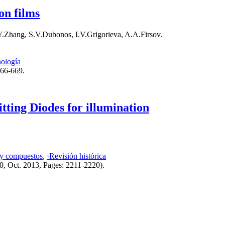
bon films
Y.Zhang, S.V.Dubonos, I.V.Grigorieva, A.A.Firsov.
ología
666-669.
tting Diodes for illumination
 y compuestos
,
·Revisión histórica
0, Oct. 2013, Pages: 2211-2220).