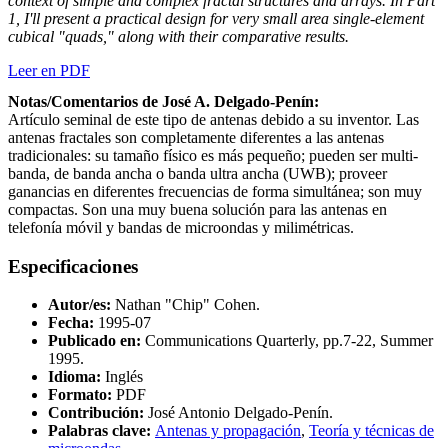
context of simple and complex fractal structures and arrays. In Part
1, I'll present a practical design for very small area single-element
cubical "quads," along with their comparative results.
Leer en PDF
Notas/Comentarios de José A. Delgado-Penín:
Artículo seminal de este tipo de antenas debido a su inventor. Las
antenas fractales son completamente diferentes a las antenas
tradicionales: su tamaño físico es más pequeño; pueden ser multi-
banda, de banda ancha o banda ultra ancha (UWB); proveer
ganancias en diferentes frecuencias de forma simultánea; son muy
compactas. Son una muy buena solución para las antenas en
telefonía móvil y bandas de microondas y milimétricas.
Especificaciones
Autor/es:
Nathan "Chip" Cohen.
Fecha:
1995-07
Publicado en:
Communications Quarterly, pp.7-22, Summer
1995.
Idioma:
Inglés
Formato:
PDF
Contribución:
José Antonio Delgado-Penín.
Palabras clave:
Antenas y propagación
,
Teoría y técnicas de