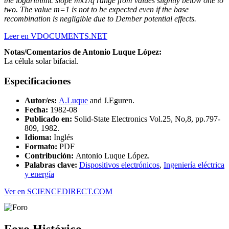
the logarithmic slope mkT/q range from values slightly below one to
two. The value m=1 is not to be expected even if the base
recombination is negligible due to Dember potential effects.
Leer en VDOCUMENTS.NET
Notas/Comentarios de Antonio Luque López:
La célula solar bifacial.
Especificaciones
Autor/es:
A.Luque
and J.Eguren.
Fecha:
1982-08
Publicado en:
Solid-State Electronics Vol.25, No,8, pp.797-
809, 1982.
Idioma:
Inglés
Formato:
PDF
Contribución:
Antonio Luque López.
Palabras clave:
Dispositivos electrónicos
,
Ingeniería eléctrica
y energía
Ver en SCIENCEDIRECT.COM