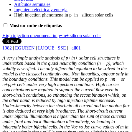
Artículos seminales
Ingeniería eléctrica y energía
High injection phenomena in p+in+ silicon solar cells
Mostrar nube de etiquetas
High injection phenomena in p+in+ silicon solar cells
1982
|
EGUREN
|
LUQUE
|
SSE
|
_all01
A very simple analytic analysis of p+in+ solar cell structures is
undertaken based in the quasi-neutrality condition (n = p), which
validity is verified. The only differential equation to be solved in the
model is the classical continuity one. Non linearities, appear only in
the boundary conditions. This model can be applied to p+nn + or
n+pp+ cells under very high injection conditions. High carrier
concentrations are required to support the current flow even in
short-circuit conditions, so enhancing the recombination which, on
the other hand, is reduced by high injection lifetime increase.
Under-linearity between the short-circuit current and the photon flux
is also deduced at very high irradiance. The short-circuit current
under bifacial illumination is higher than the sum of those currents
under front and back illumination alternatively, so leading to
inherently better bifacial cells. In the Voc vs Jsc curve values of m in