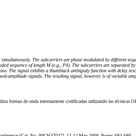
s simultaneously. The subcarriers are phase modulated by different sequ
coded sequence of length M (e.g., P4). The subcarriers are separated by
 The signal exhibits a thumbtack ambiguity function with delay resolut
ed-amplitude signals. The resulting signal, however, is of variable amp
 utiliza formas de onda internamente codificadas utilizando las técnica
Conference [Cat. No. 00CH37037], 12-12 May 2000, Pages: 683-688.