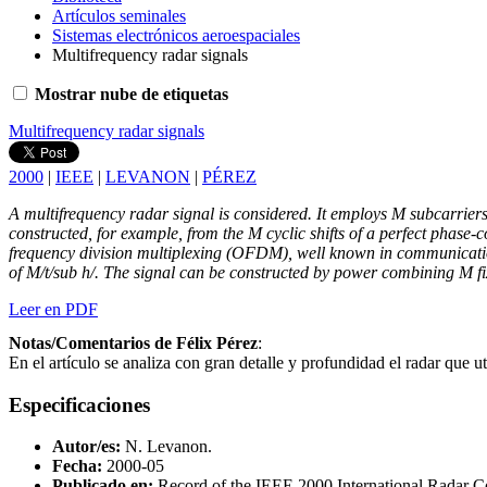
Artículos seminales
Sistemas electrónicos aeroespaciales
Multifrequency radar signals
Mostrar nube de etiquetas
Multifrequency radar signals
2000
|
IEEE
|
LEVANON
|
PÉREZ
A multifrequency radar signal is considered. It employs M subcarrier
constructed, for example, from the M cyclic shifts of a perfect phase-
frequency division multiplexing (OFDM), well known in communications.
of M/t/sub h/. The signal can be constructed by power combining M fix
Leer en PDF
Notas/Comentarios de Félix Pérez
:
En el artículo se analiza con gran detalle y profundidad el radar que
Especificaciones
Autor/es:
N. Levanon.
Fecha:
2000-05
Publicado en:
Record of the IEEE 2000 International Radar 