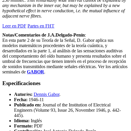
250 millisec. This remarkably wide interval cannot be explained by
any mechanism in the inner ear, but may be explained by a new
hypothetical effect in nerve conduction, i.e. the mutual influence of
adjacent nerve fibres.
Leer en PDF
Partes en FHT
Notas/Comentarios de J.A.Delgado-Penín
:
En esta parte 2 de su Teoría de la Señal, D. Gabor aplica sus
modelos matemáticos procedentes de la teoría cuántica, y
desarrollados en la parte 1, al análisis de las sensaciones auditivas
del comportamiento del oído humano y presenta resultados sobre el
umbral de frecuencias que tienen interés en el proceso de recepción
de sonidos transmitidos mediante señales eléctricas. Ver los artículos
seminales de
GABOR
.
Especificaciones
Autor/es:
Dennis Gabor
.
Fecha:
1946-11
Publicado en:
Journal of the Institution of Electrical
Engineers (Volume 93, Issue 26, November 1946, p. 442-
445).
Idioma:
Inglés
Formato:
PDF