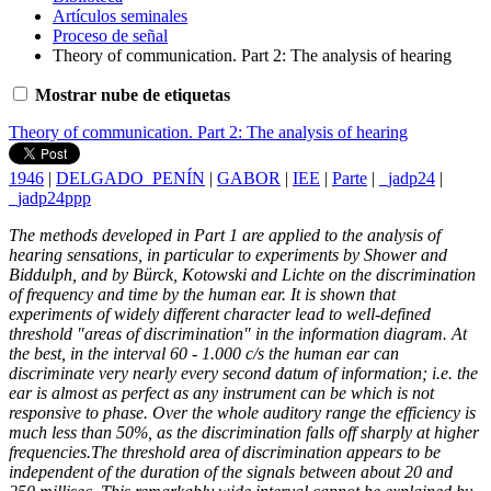
Artículos seminales
Proceso de señal
Theory of communication. Part 2: The analysis of hearing
Mostrar nube de etiquetas
Theory of communication. Part 2: The analysis of hearing
1946
|
DELGADO_PENÍN
|
GABOR
|
IEE
|
Parte
|
_jadp24
|
_jadp24ppp
The methods developed in Part 1 are applied to the analysis of
hearing sensations, in particular to experiments by Shower and
Biddulph, and by Bürck, Kotowski and Lichte on the discrimination
of frequency and time by the human ear. It is shown that
experiments of widely different character lead to well-defined
threshold "areas of discrimination" in the information diagram. At
the best, in the interval 60 - 1.000 c/s the human ear can
discriminate very nearly every second datum of information; i.e. the
ear is almost as perfect as any instrument can be which is not
responsive to phase. Over the whole auditory range the efficiency is
much less than 50%, as the discrimination falls off sharply at higher
frequencies.The threshold area of discrimination appears to be
independent of the duration of the signals between about 20 and