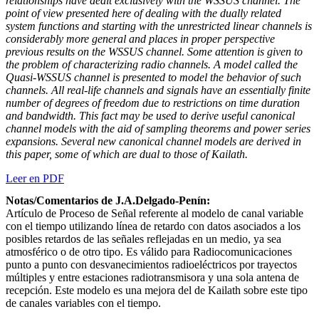
relationships have dealt exclusively with the WSSUS channel. The
point of view presented here of dealing with the dually related
system functions and starting with the unrestricted linear channels is
considerably more general and places in proper perspective
previous results on the WSSUS channel. Some attention is given to
the problem of characterizing radio channels. A model called the
Quasi-WSSUS channel is presented to model the behavior of such
channels. All real-life channels and signals have an essentially finite
number of degrees of freedom due to restrictions on time duration
and bandwidth. This fact may be used to derive useful canonical
channel models with the aid of sampling theorems and power series
expansions. Several new canonical channel models are derived in
this paper, some of which are dual to those of Kailath.
Leer en PDF
Notas/Comentarios de J.A.Delgado-Penín:
Artículo de Proceso de Señal referente al modelo de canal variable
con el tiempo utilizando línea de retardo con datos asociados a los
posibles retardos de las señales reflejadas en un medio, ya sea
atmosférico o de otro tipo. Es válido para Radiocomunicaciones
punto a punto con desvanecimientos radioeléctricos por trayectos
múltiples y entre estaciones radiotransmisora y una sola antena de
recepción. Este modelo es una mejora del de Kailath sobre este tipo
de canales variables con el tiempo.