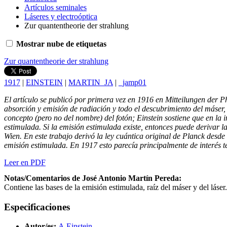
Artículos seminales
Láseres y electroóptica
Zur quantentheorie der strahlung
Mostrar nube de etiquetas
Zur quantentheorie der strahlung
1917
|
EINSTEIN
|
MARTIN_JA
|
_jamp01
El artículo se publicó por primera vez en 1916 en Mitteilungen der Ph
absorción y emisión de radiación y todo el descubrimiento del máser, m
concepto (pero no del nombre) del fotón; Einstein sostiene que en la
estimulada. Si la emisión estimulada existe, entonces puede derivar l
Wien. En este trabajo derivó la ley cuántica original de Planck desde
emisión estimulada. En 1917 esto parecía principalmente de interés t
Leer en PDF
Notas/Comentarios de José Antonio Martín Pereda:
Contiene las bases de la emisión estimulada, raíz del máser y del láser.
Especificaciones
Autor/es:
A.Einstein
.