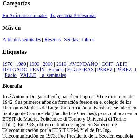
Categorías
En Artículos seminales
,
Trayectoria Profesional
Más en
Artículos seminales
|
Reseñas
|
Sendas
|
Libros
Etiquetas
1970
|
1980
|
1990
|
2000
|
2010
|
AVENDAÑO
|
COIT_AEIT
|
DELGADO_PENÍN
|
Escuela
|
FIGUEIRAS
|
PÉREZ
|
PÉREZ_J
|
Radio
|
VALLE
|
_a_seminales
Biografía
José Antonio Delgado-Penín, nació en Lugo el 20 de diciembre de
1942. Sus primeros años de formación fueron en el colegio de los
Hermanos Maristas de Lugo. Su formación universitaria se inició en
Santiago de Compostela (Facultad de Ciencias), para continuar en la
ETSIT de Madrid, Politécnico di Torino y Universitá di Torino
(Italia). En 1968, obtuvo el título de Ingeniero Superior de
Telecomunicación por la ETSIT-UPM. Y el de Dr. Ing.
Telecomunicación en 1973. Fue Presidente de la Sección española