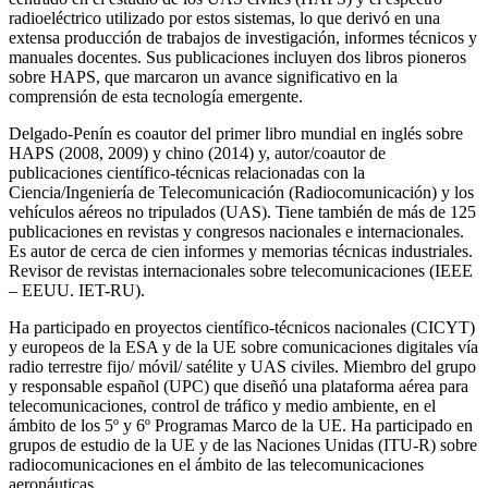
radioeléctrico utilizado por estos sistemas, lo que derivó en una
extensa producción de trabajos de investigación, informes técnicos y
manuales docentes. Sus publicaciones incluyen dos libros pioneros
sobre HAPS, que marcaron un avance significativo en la
comprensión de esta tecnología emergente.
Delgado-Penín es coautor del primer libro mundial en inglés sobre
HAPS (2008, 2009) y chino (2014) y, autor/coautor de
publicaciones científico-técnicas relacionadas con la
Ciencia/Ingeniería de Telecomunicación (Radiocomunicación) y los
vehículos aéreos no tripulados (UAS). Tiene también de más de 125
publicaciones en revistas y congresos nacionales e internacionales.
Es autor de cerca de cien informes y memorias técnicas industriales.
Revisor de revistas internacionales sobre telecomunicaciones (IEEE
– EEUU. IET-RU).
Ha participado en proyectos científico-técnicos nacionales (CICYT)
y europeos de la ESA y de la UE sobre comunicaciones digitales vía
radio terrestre fijo/ móvil/ satélite y UAS civiles. Miembro del grupo
y responsable español (UPC) que diseñó una plataforma aérea para
telecomunicaciones, control de tráfico y medio ambiente, en el
ámbito de los 5º y 6º Programas Marco de la UE. Ha participado en
grupos de estudio de la UE y de las Naciones Unidas (ITU-R) sobre
radiocomunicaciones en el ámbito de las telecomunicaciones
aeronáuticas.