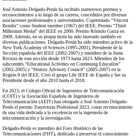
José Antonio Delgado-Penín ha recibido numerosos premios y
reconocimientos a lo largo de su carrera, concedidos por diversas
asociaciones profesionales y universidades. Copremiado “Vincent
Bendix” como Student member (1967) del IEEE. Premio “Third
Millenium Medal” del IEEE en 2000. Premio Rómulo Garza en
2009. Además, en su propia tierra ha sido laureado también en
diversas publicaciones. Delgado-Penín ha sido miembro activo de la
New York Academy of Sciences (1995-2001), Presidente de la
Sección española del IEEE (2002-2007) y miembro de la Junta
Rectora de esta sección desde 1973 hasta 2023. Miembro de los
subcomités “Educational Activities on Continuing Education”
(2002-2005) y “History Advisory Council” (2005-2007) en la
Región 8 del IEEE. Creó el grupo Life IEEE de España y fue su
Presidente desde el año 2010 hasta el 2018.
En 2023, el Colegio Oficial de Ingenieros de Telecomunicación
(COIT) y la Asociación Española de Ingenieros de
Telecomunicación (AEIT) han otorgado a José Antonio Delgado-
Penín el premio Trayectoria Profesional 2023, como reconocimiento
de una vida dedicada a la excelencia en la ingeniería de
telecomunicación y la investigación.
Delgado-Penín es miembro del Foro Histórico de las
Telecomunicaciones (FHT), dedicado a preservar el conocimiento