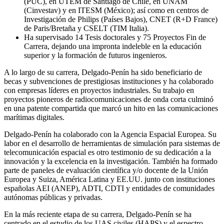
(PUC), en UTEM de Santiago de Chile, en UNAM
(Cinvestav) y en ITESM (México); así como en centros de
Investigación de Philips (Países Bajos), CNET (R+D France)
de Paris/Bretaña y CSELT (TIM Italia).
Ha supervisado 14 Tesis doctorales y 75 Proyectos Fin de
Carrera, dejando una impronta indeleble en la educación
superior y la formación de futuros ingenieros.
A lo largo de su carrera, Delgado-Penín ha sido beneficiario de
becas y subvenciones de prestigiosas instituciones y ha colaborado
con empresas líderes en proyectos industriales. Su trabajo en
proyectos pioneros de radiocomunicaciones de onda corta culminó
en una patente compartida que marcó un hito en las comunicaciones
marítimas digitales.
Delgado-Penín ha colaborado con la Agencia Espacial Europea. Su
labor en el desarrollo de herramientas de simulación para sistemas de
telecomunicación espacial es otro testimonio de su dedicación a la
innovación y la excelencia en la investigación. También ha formado
parte de paneles de evaluación científica y/o docente de la Unión
Europea y Suiza, América Latina y EE.UU. junto con instituciones
españolas AEI (ANEP), ADTI, CDTI y entidades de comunidades
autónomas públicas y privadas.
En la más reciente etapa de su carrera, Delgado-Penín se ha
centrado en el estudio de los UAS civiles (HAPS) y el espectro