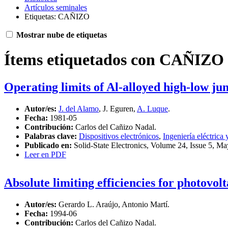
Artículos seminales
Etiquetas: CAÑIZO
Mostrar nube de etiquetas
Ítems etiquetados con CAÑIZO
Operating limits of Al-alloyed high-low jun
Autor/es:
J. del Alamo
, J. Eguren,
A. Luque
.
Fecha:
1981-05
Contribución:
Carlos del Cañizo Nadal.
Palabras clave:
Dispositivos electrónicos
,
Ingeniería eléctrica 
Publicado en:
Solid-State Electronics, Volume 24, Issue 5, M
Leer en PDF
Absolute limiting efficiencies for photovol
Autor/es:
Gerardo L. Araújo, Antonio Martí.
Fecha:
1994-06
Contribución:
Carlos del Cañizo Nadal.