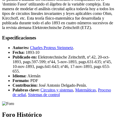
'dominio Fasor' utilizando el álgebra de la variable compleja. Esta
manera de modelar el análisis circuital aplica todavía hoy a todos los
tipos de circuitos lineales invariantes y leyes aplicables como Ohm,
Kircchoff, etc. Esta teoría físico-matemática fue desarrollada y
publicada durante todo el año 1893 en cuatro números sucesivos de
la revista alemana Elektrotechnische Zeitschrift (ETZ).
Especificaciones
Autor/es:
Charles Proteus Steinmetz
.
Fecha:
1893-10
Publicado en:
Elektrotechnische Zeitschrift, nº.42, 20-oct-
1893, pags.597-599; nº44, 5-nov-1893, pags.631-635; nº45,
10-nov-1893, pags.641-643; nº46, 17-nov-1893, pags 653-
655.
Idioma:
Alemán
Formato:
PDF
Contribución:
José Antonio Delgado-Penín.
Palabras clave:
Circuitos y sistemas
,
Matemáticas
,
Proceso
de señal
,
Sistemas de control
Foro Histórico