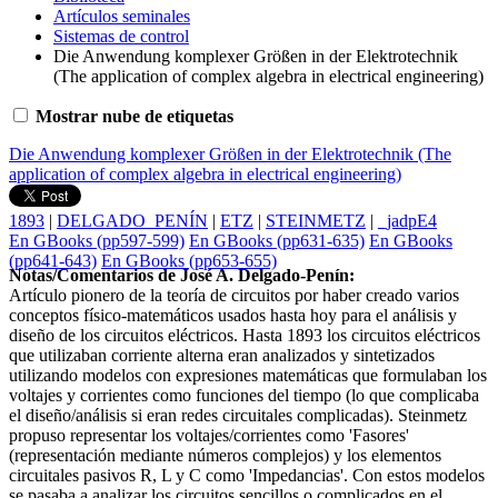
Artículos seminales
Sistemas de control
Die Anwendung komplexer Größen in der Elektrotechnik
(The application of complex algebra in electrical engineering)
Mostrar nube de etiquetas
Die Anwendung komplexer Größen in der Elektrotechnik (The
application of complex algebra in electrical engineering)
1893
|
DELGADO_PENÍN
|
ETZ
|
STEINMETZ
|
_jadpE4
En GBooks (pp597-599)
En GBooks (pp631-635)
En GBooks
(pp641-643)
En GBooks (pp653-655)
Notas/Comentarios de José A. Delgado-Penín:
Artículo pionero de la teoría de circuitos por haber creado varios
conceptos físico-matemáticos usados hasta hoy para el análisis y
diseño de los circuitos eléctricos. Hasta 1893 los circuitos eléctricos
que utilizaban corriente alterna eran analizados y sintetizados
utilizando modelos con expresiones matemáticas que formulaban los
voltajes y corrientes como funciones del tiempo (lo que complicaba
el diseño/análisis si eran redes circuitales complicadas). Steinmetz
propuso representar los voltajes/corrientes como 'Fasores'
(representación mediante números complejos) y los elementos
circuitales pasivos R, L y C como 'Impedancias'. Con estos modelos
se pasaba a analizar los circuitos sencillos o complicados en el