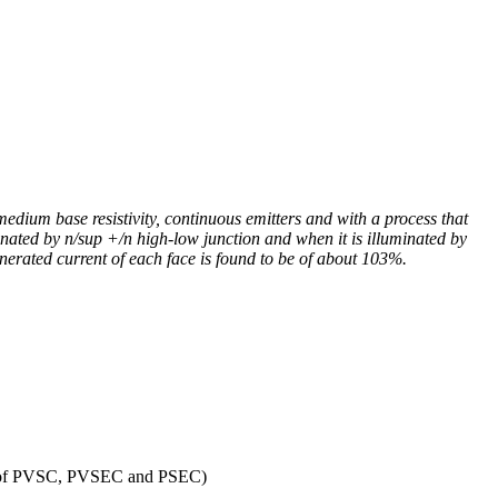
-medium base resistivity, continuous emitters and with a process that
inated by n/sup +/n high-low junction and when it is illuminated by
nerated current of each face is found to be of about 103%.
ce of PVSC, PVSEC and PSEC)