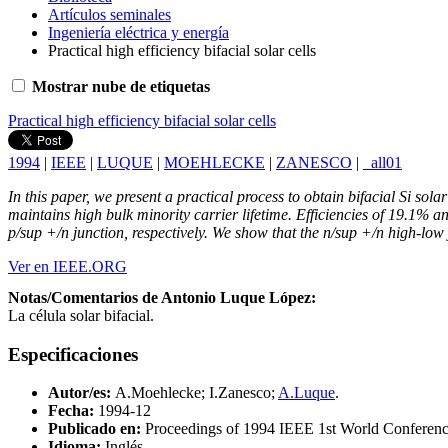
Artículos seminales
Ingeniería eléctrica y energía
Practical high efficiency bifacial solar cells
Mostrar nube de etiquetas
Practical high efficiency bifacial solar cells
1994
|
IEEE
|
LUQUE
|
MOEHLECKE
|
ZANESCO
|
_all01
In this paper, we present a practical process to obtain bifacial Si sol
maintains high bulk minority carrier lifetime. Efficiencies of 19.1% 
p/sup +/n junction, respectively. We show that the n/sup +/n high-low
Ver en IEEE.ORG
Notas/Comentarios de Antonio Luque López:
La célula solar bifacial.
Especificaciones
Autor/es:
A.Moehlecke; I.Zanesco;
A.Luque
.
Fecha:
1994-12
Publicado en:
Proceedings of 1994 IEEE 1st World Confere
Idioma:
Inglés