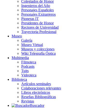
Colegiados de Honor
Ingenieros del Año
Personajes Españoles
Personajes Extranjeros
Pioneras IT
Presidentes de Honor
Rectores de Universidad
Trayectoria Profesional
Museo
Galería
Museo Virtual
Museos y colecciones
Wiki Telegrafía Óptica
Multimedia
Filmoteca
Podcasts
Tuits
Videoteca
Biblioteca
Artículos seminales
Colaboraciones relevantes
Libros electrónicos
Reseñas Bibliográficas
Revistas
Buscador