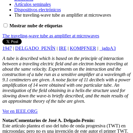
Artículos seminales
Dispositivos electrónicos
The traveling-wave tube as amplifier at microwaves
Mostrar nube de etiquetas
The traveling-wave tube as amplifier at microwaves
1947
|
DELGADO_PENÍN
|
IRE
|
KOMPFNER
|
_jadpA3
A tube is described which is based on the principle of interaction
between a traveling electric field and an electron beam traveling at
about the same velocity. Experiments on the interaction and the
construction of a tube run as a sensitive amplifier at a wavelength of
9.1 centimeters are given. A noise factor of 11 decibels with a power
amplification of 14 were obtained with one particular tube. An
investigation of the field obtaining in a helix-the structure used for
slowing down the wave-is briefly described, and the main results of
an approximate theory of the tube are given.
Ver en IEEE.ORG
Notas/Comentarios de José A. Delgado-Penín:
Este artículo plantea el uso del tubo de onda progresiva (TWT) en
microondas; pero no es una invención de este autor el primer TWT.