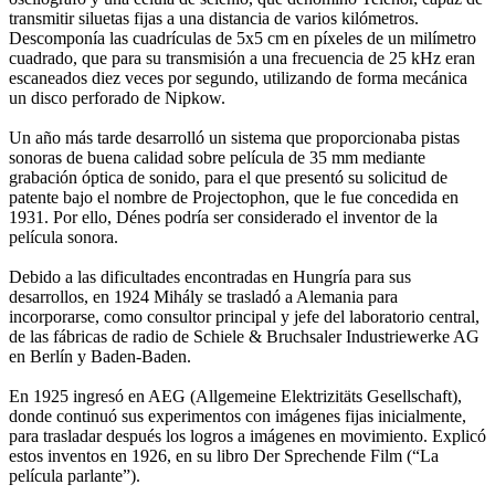
transmitir siluetas fijas a una distancia de varios kilómetros.
Descomponía las cuadrículas de 5x5 cm en píxeles de un milímetro
cuadrado, que para su transmisión a una frecuencia de 25 kHz eran
escaneados diez veces por segundo, utilizando de forma mecánica
un disco perforado de Nipkow.
Un año más tarde desarrolló un sistema que proporcionaba pistas
sonoras de buena calidad sobre película de 35 mm mediante
grabación óptica de sonido, para el que presentó su solicitud de
patente bajo el nombre de Projectophon, que le fue concedida en
1931. Por ello, Dénes podría ser considerado el inventor de la
película sonora.
Debido a las dificultades encontradas en Hungría para sus
desarrollos, en 1924 Mihály se trasladó a Alemania para
incorporarse, como consultor principal y jefe del laboratorio central,
de las fábricas de radio de Schiele & Bruchsaler Industriewerke AG
en Berlín y Baden-Baden.
En 1925 ingresó en AEG (Allgemeine Elektrizitäts Gesellschaft),
donde continuó sus experimentos con imágenes fijas inicialmente,
para trasladar después los logros a imágenes en movimiento. Explicó
estos inventos en 1926, en su libro Der Sprechende Film (“La
película parlante”).