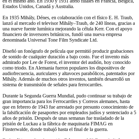
en el mismo año. En 1930 y 1931 abrió filiales en Francia, Bélgica,
Estados Unidos, Canadá y Australia.
En 1935 Mihály, Dénes, en colaboración con el físico E. H. Traub,
lanzó al mercado el televisor Mihály–Traub, de 240 líneas, gracias a
una nueve fuente lumínica mejorando la célula Kerr. Con el apoyo
financiero de inversores británicos, fundó una nueva empresa
denominada Universal Tone Film Syndicate Ltd.
Diseñó un fonógrafo de película que permitió producir grabaciones
de sonido de cualquier duración a bajo costo. Fue el invento más
admirado por Lee de Forest, el inventor del audión, hoy conocido
como triodo. En Alemania fueron populares los dispositivos de
audiofrecuencia, auriculares y altavoces parabólicos, patentados por
Mihály. Además de muchos otros inventos, también desarrolló un
sistema de transmisión de señales para ferrocarriles.
Durante la Segunda Guerra Mundial, pudo continuar su trabajo de
gran importancia para los Ferrocarriles y Correos alemanes, hasta
que en febrero de 1943 fue arrestado por presunto conocimiento de
la falsificación de pasaportes por empleados judíos y sentenciado a 5
años de prisión. Después de unas semanas fue trasladado de la
prisión de Luckau a la fábrica de maquinaria FIMAG en
Finsterwalde, donde trabajó hasta el final de la guerra.