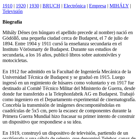
1910
|
1920
|
1930
|
BRUCH
|
Electrónica
|
Empresa
|
MIHÁLY
|
Televisión
Biografía
Mihály Dénes (en húngaro el apellido precede al nombre) nació en
Gödöllő, una pequeña ciudad cerca de Budapest, el 7 de julio de
1894. Entre 1904 y 1911 cursó la enseñanza secundaria en el
Instituto Vörösmarty de Budapest. Durante sus estudios de
secundaria, a los 16 años, publicó libros sobre automóviles y
motocicletas.
En 1912 fue admitido en la Facultad de Ingeniería Mecánica de la
Universidad Técnica de Budapest y se graduó en 1915. Luego
ingresó en un regimiento de húsares como voluntario y en 1917 fue
destinado al Comité Técnico Militar del Ministerio de Guerra, desde
donde fue transferido a la Telephonfabrik AG en Budapest. Trabajó
como ingeniero en el Departamento experimental de cinematografía.
Concebía la transmisión de imágenes descomponiéndolas en
cuadrículas de 5x5 cm, pero la escasez de componentes durante la
Primera Guerra Mundial hizo fracasar su primer intento de construir
un dispositivo que respondiese a su idea.
En 1919, construyó un dispositivo de televisión, partiendo de un
oscilógrafo y una célula de selenio, que denominó Telehor, capaz de