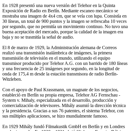
En 1928 presentó una nueva versión del Telehor en la Quinta
Exposición de Radio en Berlín. Mediante escaneo mecánico se
mostraba una imagen de 4x4 cm, que se veía con lupa. Consistía en
30 líneas, un total de 900 puntos y la imagen se refrescaba 10 veces
por segundo, que no permitía un movimiento continuo. No tuvo una
buena aceptación del mercado, porque la calidad de la imagen era
baja y no se trasmitía la señal de audio.
El 8 de marzo de 1929, la Administración alemana de Correos
realizó una transmisión inalámbrica de imágenes, la primera
transmisión de televisión en el mundo, utilizando el equipo
transmisor producido por Telehor A.G. con un barrido de 180 líneas
y una frecuencia de 25 imágenes por segundo, en la longitud de
onda de 175,4 m desde la estación transmisora de radio Berlín-
Witzleben.
Con el apoyo de Paul Krassmann, un magnate de los negocios,
estableció en Berlín su propia empresa, Telehor AG Fernschau -
System v. Mihaly, especializada en el desarrollo, producción y
comercialización de televisores. Mihály asumió la dirección técnica
y la presidencia. Gracias a sus 76 patentes, el sistema Telehor, con
sus múltiples aplicaciones, se hizo mundialmente famoso.
En 1929 Mihály fundó Filmakustik GmbH en Berlín y en Londres