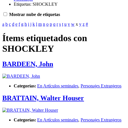
Etiquetas: SHOCKLEY
Mostrar nube de etiquetas
a
b
c
d
e
f
g
h
i
j
k
l
m
n
o
p
q
r
s
t
u
v
w
x
y
z
#
Ítems etiquetados con
SHOCKLEY
BARDEEN, John
Categorías:
En Artículos seminales
,
Personajes Extranjeros
BRATTAIN, Walter Houser
Categorías:
En Artículos seminales
,
Personajes Extranjeros