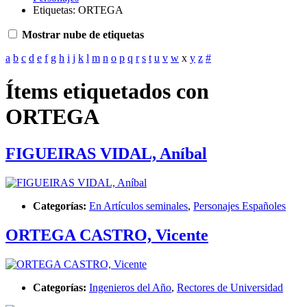
Etiquetas: ORTEGA
Mostrar nube de etiquetas
a
b
c
d
e
f
g
h
i
j
k
l
m
n
o
p
q
r
s
t
u
v
w
x
y
z
#
Ítems etiquetados con
ORTEGA
FIGUEIRAS VIDAL, Aníbal
Categorías:
En Artículos seminales
,
Personajes Españoles
ORTEGA CASTRO, Vicente
Categorías:
Ingenieros del Año
,
Rectores de Universidad