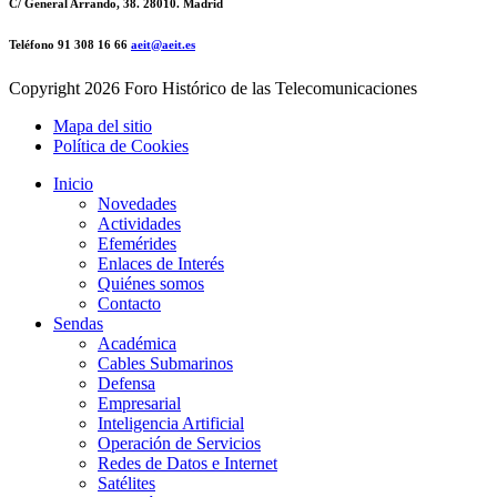
C/ General Arrando, 38. 28010. Madrid
Teléfono 91 308 16 66
aeit@aeit.es
Copyright
2026 Foro Histórico de las Telecomunicaciones
Mapa del sitio
Política de Cookies
Inicio
Novedades
Actividades
Efemérides
Enlaces de Interés
Quiénes somos
Contacto
Sendas
Académica
Cables Submarinos
Defensa
Empresarial
Inteligencia Artificial
Operación de Servicios
Redes de Datos e Internet
Satélites