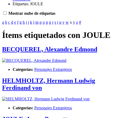
Etiquetas: JOULE
Mostrar nube de etiquetas
a
b
c
d
e
f
g
h
i
j
k
l
m
n
o
p
q
r
s
t
u
v
w
x
y
z
#
Ítems etiquetados con JOULE
BECQUEREL, Alexandre Edmond
Categorías:
Personajes Extranjeros
HELMHOLTZ, Hermann Ludwig
Ferdinand von
Categorías:
Personajes Extranjeros