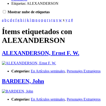
Etiquetas: ALEXANDERSON
Mostrar nube de etiquetas
a
b
c
d
e
f
g
h
i
j
k
l
m
n
o
p
q
r
s
t
u
v
w
x
y
z
#
Ítems etiquetados con
ALEXANDERSON
ALEXANDERSON, Ernst F. W.
Categorías:
En Artículos seminales
,
Personajes Extranjeros
BARDEEN, John
Categorías:
En Artículos seminales
,
Personajes Extranjeros