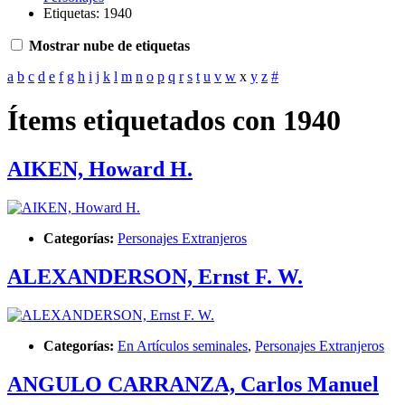
Etiquetas: 1940
Mostrar nube de etiquetas
a
b
c
d
e
f
g
h
i
j
k
l
m
n
o
p
q
r
s
t
u
v
w
x
y
z
#
Ítems etiquetados con 1940
AIKEN, Howard H.
Categorías:
Personajes Extranjeros
ALEXANDERSON, Ernst F. W.
Categorías:
En Artículos seminales
,
Personajes Extranjeros
ANGULO CARRANZA, Carlos Manuel