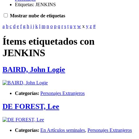
Etiquetas: JENKINS
Mostrar nube de etiquetas
a
b
c
d
e
f
g
h
i
j
k
l
m
n
o
p
q
r
s
t
u
v
w
x
y
z
#
Ítems etiquetados con
JENKINS
BAIRD, John Logie
Categorías:
Personajes Extranjeros
DE FOREST, Lee
Categorías:
En Artículos seminales
,
Personajes Extranjeros