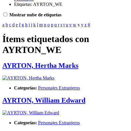
Etiquetas: AYRTON_WE
Mostrar nube de etiquetas
a
b
c
d
e
f
g
h
i
j
k
l
m
n
o
p
q
r
s
t
u
v
w
x
y
z
#
Ítems etiquetados con
AYRTON_WE
AYRTON, Hertha Marks
Categorías:
Personajes Extranjeros
AYRTON, William Edward
Categorías:
Personajes Extranjeros