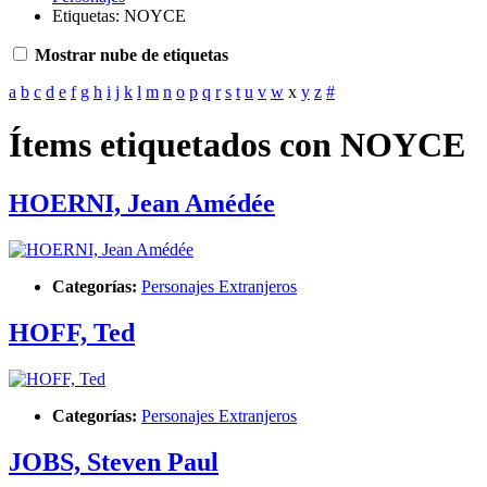
Etiquetas: NOYCE
Mostrar nube de etiquetas
a
b
c
d
e
f
g
h
i
j
k
l
m
n
o
p
q
r
s
t
u
v
w
x
y
z
#
Ítems etiquetados con NOYCE
HOERNI, Jean Amédée
Categorías:
Personajes Extranjeros
HOFF, Ted
Categorías:
Personajes Extranjeros
JOBS, Steven Paul