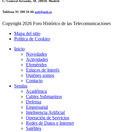
C/ General Arrando, 38. 28010. Madrid
Teléfono 91 308 16 66
aeit@aeit.es
Copyright
2026 Foro Histórico de las Telecomunicaciones
Mapa del sitio
Política de Cookies
Inicio
Novedades
Actividades
Efemérides
Enlaces de Interés
Quiénes somos
Contacto
Sendas
Académica
Cables Submarinos
Defensa
Empresarial
Inteligencia Artificial
Operación de Servicios
Redes de Datos e Internet
Satélites