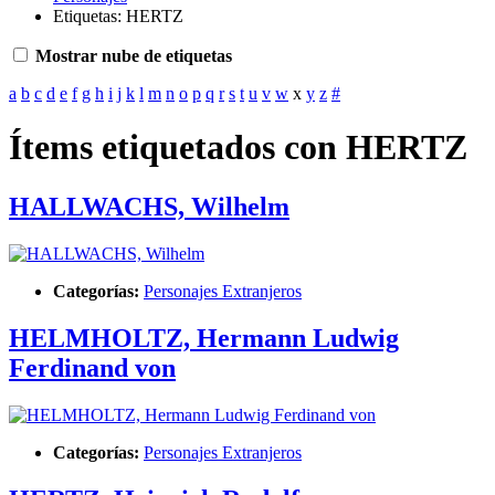
Etiquetas: HERTZ
Mostrar nube de etiquetas
a
b
c
d
e
f
g
h
i
j
k
l
m
n
o
p
q
r
s
t
u
v
w
x
y
z
#
Ítems etiquetados con HERTZ
HALLWACHS, Wilhelm
Categorías:
Personajes Extranjeros
HELMHOLTZ, Hermann Ludwig
Ferdinand von
Categorías:
Personajes Extranjeros