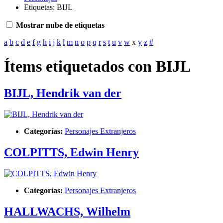
Etiquetas: BIJL
Mostrar nube de etiquetas
a
b
c
d
e
f
g
h
i
j
k
l
m
n
o
p
q
r
s
t
u
v
w
x
y
z
#
Ítems etiquetados con BIJL
BIJL, Hendrik van der
Categorías:
Personajes Extranjeros
COLPITTS, Edwin Henry
Categorías:
Personajes Extranjeros
HALLWACHS, Wilhelm