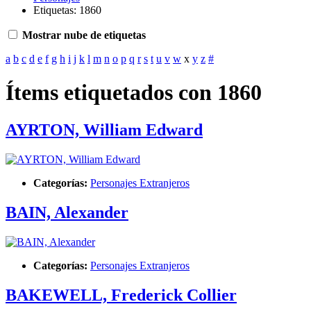
Etiquetas: 1860
Mostrar nube de etiquetas
a
b
c
d
e
f
g
h
i
j
k
l
m
n
o
p
q
r
s
t
u
v
w
x
y
z
#
Ítems etiquetados con 1860
AYRTON, William Edward
Categorías:
Personajes Extranjeros
BAIN, Alexander
Categorías:
Personajes Extranjeros
BAKEWELL, Frederick Collier