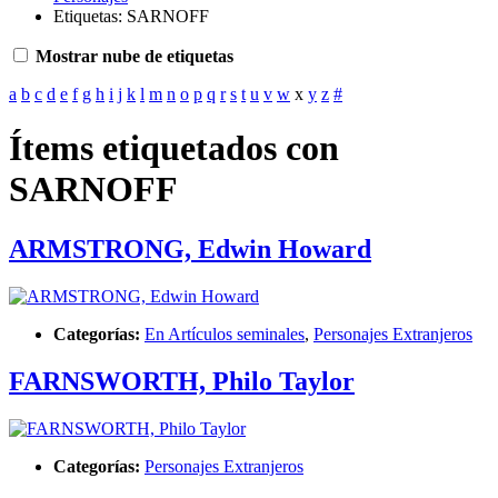
Etiquetas: SARNOFF
Mostrar nube de etiquetas
a
b
c
d
e
f
g
h
i
j
k
l
m
n
o
p
q
r
s
t
u
v
w
x
y
z
#
Ítems etiquetados con
SARNOFF
ARMSTRONG, Edwin Howard
Categorías:
En Artículos seminales
,
Personajes Extranjeros
FARNSWORTH, Philo Taylor
Categorías:
Personajes Extranjeros