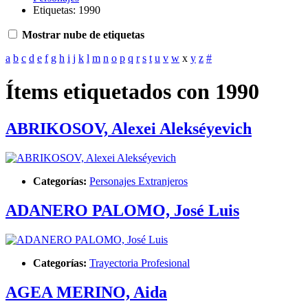
Etiquetas: 1990
Mostrar nube de etiquetas
a
b
c
d
e
f
g
h
i
j
k
l
m
n
o
p
q
r
s
t
u
v
w
x
y
z
#
Ítems etiquetados con 1990
ABRIKOSOV, Alexei Alekséyevich
Categorías:
Personajes Extranjeros
ADANERO PALOMO, José Luis
Categorías:
Trayectoria Profesional
AGEA MERINO, Aida