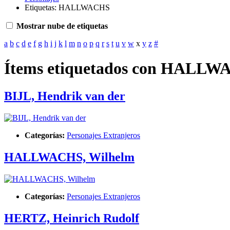
Etiquetas: HALLWACHS
Mostrar nube de etiquetas
a
b
c
d
e
f
g
h
i
j
k
l
m
n
o
p
q
r
s
t
u
v
w
x
y
z
#
Ítems etiquetados con HALL
BIJL, Hendrik van der
Categorías:
Personajes Extranjeros
HALLWACHS, Wilhelm
Categorías:
Personajes Extranjeros
HERTZ, Heinrich Rudolf