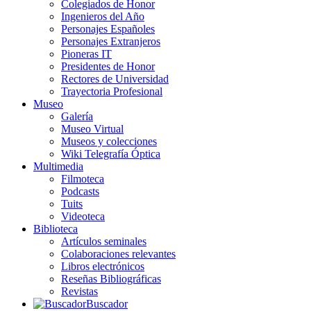
Colegiados de Honor
Ingenieros del Año
Personajes Españoles
Personajes Extranjeros
Pioneras IT
Presidentes de Honor
Rectores de Universidad
Trayectoria Profesional
Museo
Galería
Museo Virtual
Museos y colecciones
Wiki Telegrafía Óptica
Multimedia
Filmoteca
Podcasts
Tuits
Videoteca
Biblioteca
Artículos seminales
Colaboraciones relevantes
Libros electrónicos
Reseñas Bibliográficas
Revistas
Buscador