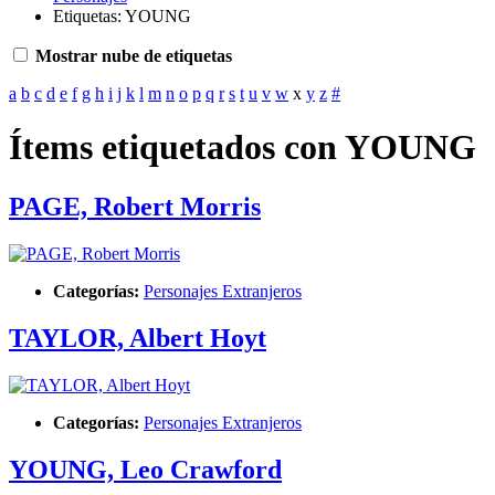
Etiquetas: YOUNG
Mostrar nube de etiquetas
a
b
c
d
e
f
g
h
i
j
k
l
m
n
o
p
q
r
s
t
u
v
w
x
y
z
#
Ítems etiquetados con YOUNG
PAGE, Robert Morris
Categorías:
Personajes Extranjeros
TAYLOR, Albert Hoyt
Categorías:
Personajes Extranjeros
YOUNG, Leo Crawford