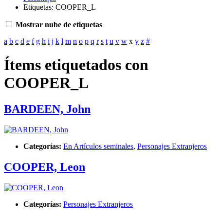
Etiquetas: COOPER_L
Mostrar nube de etiquetas
a
b
c
d
e
f
g
h
i
j
k
l
m
n
o
p
q
r
s
t
u
v
w
x
y
z
#
Ítems etiquetados con
COOPER_L
BARDEEN, John
Categorías:
En Artículos seminales
,
Personajes Extranjeros
COOPER, Leon
Categorías:
Personajes Extranjeros