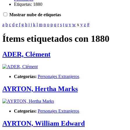
Etiquetas: 1880
Mostrar nube de etiquetas
a
b
c
d
e
f
g
h
i
j
k
l
m
n
o
p
q
r
s
t
u
v
w
x
y
z
#
Ítems etiquetados con 1880
ADER, Clément
Categorías:
Personajes Extranjeros
AYRTON, Hertha Marks
Categorías:
Personajes Extranjeros
AYRTON, William Edward