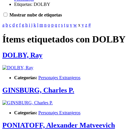
Etiquetas: DOLBY
Mostrar nube de etiquetas
a
b
c
d
e
f
g
h
i
j
k
l
m
n
o
p
q
r
s
t
u
v
w
x
y
z
#
Ítems etiquetados con DOLBY
DOLBY, Ray
Categorías:
Personajes Extranjeros
GINSBURG, Charles P.
Categorías:
Personajes Extranjeros
PONIATOFF, Alexander Matveevich