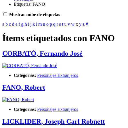
Etiquetas: FANO
Mostrar nube de etiquetas
a
b
c
d
e
f
g
h
i
j
k
l
m
n
o
p
q
r
s
t
u
v
w
x
y
z
#
Ítems etiquetados con FANO
CORBATÓ, Fernando José
Categorías:
Personajes Extranjeros
FANO, Robert
Categorías:
Personajes Extranjeros
LICKLIDER, Joseph Carl Robnett