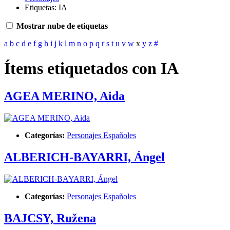
Etiquetas: IA
Mostrar nube de etiquetas
a
b
c
d
e
f
g
h
i
j
k
l
m
n
o
p
q
r
s
t
u
v
w
x
y
z
#
Ítems etiquetados con IA
AGEA MERINO, Aida
Categorías:
Personajes Españoles
ALBERICH-BAYARRI, Ángel
Categorías:
Personajes Españoles
BAJCSY, Ružena