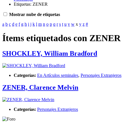
Etiquetas: ZENER
Mostrar nube de etiquetas
a
b
c
d
e
f
g
h
i
j
k
l
m
n
o
p
q
r
s
t
u
v
w
x
y
z
#
Ítems etiquetados con ZENER
SHOCKLEY, William Bradford
Categorías:
En Artículos seminales
,
Personajes Extranjeros
ZENER, Clarence Melvin
Categorías:
Personajes Extranjeros