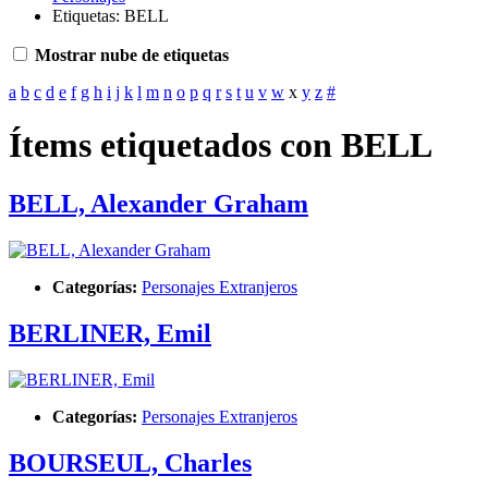
Etiquetas: BELL
Mostrar nube de etiquetas
a
b
c
d
e
f
g
h
i
j
k
l
m
n
o
p
q
r
s
t
u
v
w
x
y
z
#
Ítems etiquetados con BELL
BELL, Alexander Graham
Categorías:
Personajes Extranjeros
BERLINER, Emil
Categorías:
Personajes Extranjeros
BOURSEUL, Charles