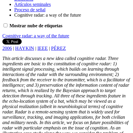
Artículos seminales
Proceso de señal
Cognitive radar: a way of the future
Mostrar nube de etiquetas
Cognitive radar: a way of the future
2006
|
HAYKIN
|
IEEE
|
PÉREZ
This article discusses a new idea called cognitive radar. Three
ingredients are basic to the constitution of cognitive radar: 1)
intelligent signal processing, which builds on learning through
interactions of the radar with the surrounding environment; 2)
feedback from the receiver to the transmitter, which is a facilitator of
intelligence; and 3) preservation of the information content of radar
returns, which is realized by the Bayesian approach to target
detection through tracking. All three of these ingredients feature in
the echo-location system of a bat, which may be viewed as a
physical realization (albeit in neurobiological terms) of cognitive
radar. Radar is a remote-sensing system that is widely used for
surveillance, tracking, and imaging applications, for both civilian
and military needs. In this article, we focus on future possibilities of
radar with particular emphasis on the issue of cognition. As an