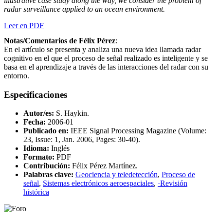
illustrative case study along the way, we consider the problem of
radar surveillance applied to an ocean environment.
Leer en PDF
Notas/Comentarios de Félix Pérez
:
En el artículo se presenta y analiza una nueva idea llamada radar
cognitivo en el que el proceso de señal realizado es inteligente y se
basa en el aprendizaje a través de las interacciones del radar con su
entorno.
Especificaciones
Autor/es:
S. Haykin.
Fecha:
2006-01
Publicado en:
IEEE Signal Processing Magazine (Volume:
23, Issue: 1, Jan. 2006, Pages: 30-40).
Idioma:
Inglés
Formato:
PDF
Contribución:
Félix Pérez Martínez.
Palabras clave:
Geociencia y teledetección
,
Proceso de
señal
,
Sistemas electrónicos aeroespaciales
,
·Revisión
histórica