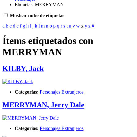
Etiquetas: MERRYMAN
Mostrar nube de etiquetas
a
b
c
d
e
f
g
h
i
j
k
l
m
n
o
p
q
r
s
t
u
v
w
x
y
z
#
Ítems etiquetados con
MERRYMAN
KILBY, Jack
Categorías:
Personajes Extranjeros
MERRYMAN, Jerry Dale
Categorías:
Personajes Extranjeros