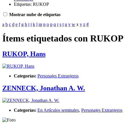
Etiquetas: RUKOP
Mostrar nube de etiquetas
a
b
c
d
e
f
g
h
i
j
k
l
m
n
o
p
q
r
s
t
u
v
w
x
y
z
#
Ítems etiquetados con RUKOP
RUKOP, Hans
Categorías:
Personajes Extranjeros
ZENNECK, Jonathan A. W.
Categorías:
En Artículos seminales
,
Personajes Extranjeros