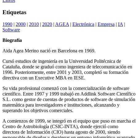
Libros
Etiquetas
1990
|
2000
|
2010
|
2020
|
AGEA
|
Electrónica
|
Empresa
|
IA
|
Software
Biografía
Aida Agea Merino nació en Barcelona en 1969.
Cursó estudios de ingeniería en la Universidad Politécnica de
Cataluña, donde se graduó como ingeniera de telecomunicación en
1996. Posteriormente, entre 2001 y 2003, completó su formación
directiva con un Executive MBA en IESE.
Su vida profesional comenzó con la comercialización de software
científico. Entre 1997 y 1999 trabajó en Addlink Software Científico
S.L. como gestor de cuentas de productos de software de simulación
matemática para investigadores e instituciones, alcanzando y
superando los objetivos comerciales.
A comienzos de 1999, se integró en el equipo que puso en marcha el
Centro de Astrobiología (CSIC-INTA), donde ejerció como
directora de Información (CIO) hasta agosto de 2000, siendo
responsable de diseñar y desplegar un entorno informático avanzado