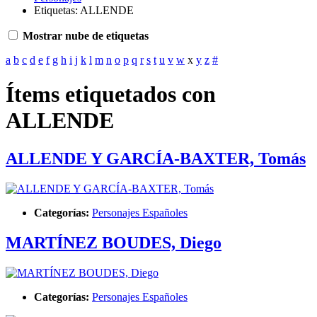
Etiquetas: ALLENDE
Mostrar nube de etiquetas
a
b
c
d
e
f
g
h
i
j
k
l
m
n
o
p
q
r
s
t
u
v
w
x
y
z
#
Ítems etiquetados con
ALLENDE
ALLENDE Y GARCÍA-BAXTER, Tomás
Categorías:
Personajes Españoles
MARTÍNEZ BOUDES, Diego
Categorías:
Personajes Españoles