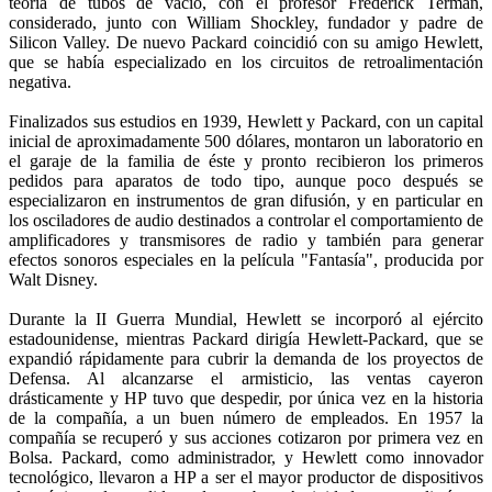
teoría de tubos de vacío, con el profesor Frederick Terman,
considerado, junto con William Shockley, fundador y padre de
Silicon Valley. De nuevo Packard coincidió con su amigo Hewlett,
que se había especializado en los circuitos de retroalimentación
negativa.
Finalizados sus estudios en 1939, Hewlett y Packard, con un capital
inicial de aproximadamente 500 dólares, montaron un laboratorio en
el garaje de la familia de éste y pronto recibieron los primeros
pedidos para aparatos de todo tipo, aunque poco después se
especializaron en instrumentos de gran difusión, y en particular en
los osciladores de audio destinados a controlar el comportamiento de
amplificadores y transmisores de radio y también para generar
efectos sonoros especiales en la película "Fantasía", producida por
Walt Disney.
Durante la II Guerra Mundial, Hewlett se incorporó al ejército
estadounidense, mientras Packard dirigía Hewlett-Packard, que se
expandió rápidamente para cubrir la demanda de los proyectos de
Defensa. Al alcanzarse el armisticio, las ventas cayeron
drásticamente y HP tuvo que despedir, por única vez en la historia
de la compañía, a un buen número de empleados. En 1957 la
compañía se recuperó y sus acciones cotizaron por primera vez en
Bolsa. Packard, como administrador, y Hewlett como innovador
tecnológico, llevaron a HP a ser el mayor productor de dispositivos