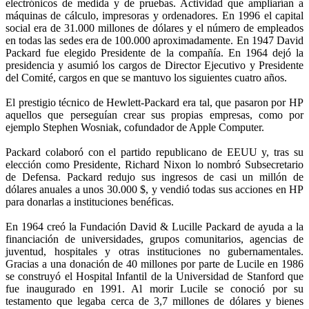
electrónicos de medida y de pruebas. Actividad que ampliarían a
máquinas de cálculo, impresoras y ordenadores. En 1996 el capital
social era de 31.000 millones de dólares y el número de empleados
en todas las sedes era de 100.000 aproximadamente. En 1947 David
Packard fue elegido Presidente de la compañía. En 1964 dejó la
presidencia y asumió los cargos de Director Ejecutivo y Presidente
del Comité, cargos en que se mantuvo los siguientes cuatro años.
El prestigio técnico de Hewlett-Packard era tal, que pasaron por HP
aquellos que perseguían crear sus propias empresas, como por
ejemplo Stephen Wosniak, cofundador de Apple Computer.
Packard colaboró con el partido republicano de EEUU y, tras su
elección como Presidente, Richard Nixon lo nombró Subsecretario
de Defensa. Packard redujo sus ingresos de casi un millón de
dólares anuales a unos 30.000 $, y vendió todas sus acciones en HP
para donarlas a instituciones benéficas.
En 1964 creó la Fundación David & Lucille Packard de ayuda a la
financiación de universidades, grupos comunitarios, agencias de
juventud, hospitales y otras instituciones no gubernamentales.
Gracias a una donación de 40 millones por parte de Lucile en 1986
se construyó el Hospital Infantil de la Universidad de Stanford que
fue inaugurado en 1991. Al morir Lucile se conoció por su
testamento que legaba cerca de 3,7 millones de dólares y bienes