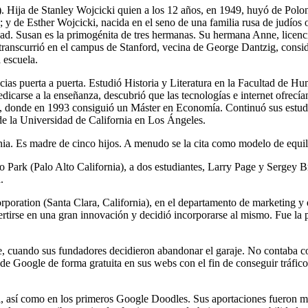
). Hija de Stanley Wojcicki quien a los 12 años, en 1949, huyó de Polo
d; y de Esther Wojcicki, nacida en el seno de una familia rusa de judí
dad. Susan es la primogénita de tres hermanas. Su hermana Anne, licen
ranscurrió en el campus de Stanford, vecina de George Dantzig, consid
 escuela.
ecias puerta a puerta. Estudió Historia y Literatura en la Facultad de
carse a la enseñanza, descubrió que las tecnologías e internet ofrecí
z, donde en 1993 consiguió un Máster en Economía. Continuó sus estud
 la Universidad de California en Los Ángeles.
 Es madre de cinco hijos. A menudo se la cita como modelo de equilibri
Park (Palo Alto California), a dos estudiantes, Larry Page y Sergey Br
.
l Corporation (Santa Clara, California), en el departamento de marketin
ertirse en una gran innovación y decidió incorporarse al mismo. Fue l
 cuando sus fundadores decidieron abandonar el garaje. No contaba con 
de Google de forma gratuita en sus webs con el fin de conseguir tráfico
l, así como en los primeros Google Doodles. Sus aportaciones fueron mu