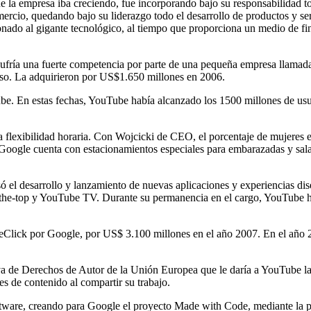
a empresa iba creciendo, fue incorporando bajo su responsabilidad tod
ercio, quedando bajo su liderazgo todo el desarrollo de productos y ser
ionado al gigante tecnológico, al tiempo que proporciona un medio de 
sufría una fuerte competencia por parte de una pequeña empresa llama
eso. La adquirieron por US$1.650 millones en 2006.
. En estas fechas, YouTube había alcanzado los 1500 millones de usuari
a flexibilidad horaria. Con Wojcicki de CEO, el porcentaje de mujeres 
o, Google cuenta con estacionamientos especiales para embarazadas y s
el desarrollo y lanzamiento de nuevas aplicaciones y experiencias diseñ
r-the-top y YouTube TV. Durante su permanencia en el cargo, YouTube h
eClick por Google, por US$ 3.100 millones en el año 2007. En el año 2
tiva de Derechos de Autor de la Unión Europea que le daría a YouTube l
s de contenido al compartir su trabajo.
oftware, creando para Google el proyecto Made with Code, mediante la p