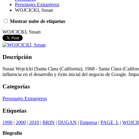
Personajes Extranjeros
WOJCICKI, Susan
Mostrar nube de etiquetas
WOJCICKI, Susan
Descripción
Susan Wojcicki [Santa Clara (California), 1968 - Santa Clara (Calif
influencia en el desarrollo y éxito inicial del negocio de Google. Impu
Categorías
Personajes Extranjeros
Etiquetas
1990
|
2000
|
2010
|
BRIN
|
DUGAN
|
Empresa
|
PAGE_L
|
WOJCI
Biografía