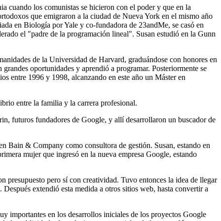
nia cuando los comunistas se hicieron con el poder y que en la
os ortodoxos que emigraron a la ciudad de Nueva York en el mismo año
ciada en Biología por Yale y co-fundadora de 23andMe, se casó en
erado el "padre de la programación lineal". Susan estudió en la Gunn
 Humanidades de la Universidad de Harvard, graduándose con honores en
an grandes oportunidades y aprendió a programar. Posteriormente se
ios entre 1996 y 1998, alcanzando en este año un Máster en
o entre la familia y la carrera profesional.
in, futuros fundadores de Google, y allí desarrollaron un buscador de
g y en Bain & Company como consultora de gestión. Susan, estando en
a primera mujer que ingresó en la nueva empresa Google, estando
presupuesto pero sí con creatividad. Tuvo entonces la idea de llegar
. Después extendió esta medida a otros sitios web, hasta convertir a
y importantes en los desarrollos iniciales de los proyectos Google