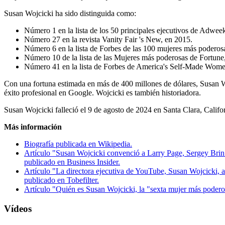
Susan Wojcicki ha sido distinguida como:
Número 1 en la lista de los 50 principales ejecutivos de Adwee
Número 27 en la revista Vanity Fair 's New, en 2015.
Número 6 en la lista de Forbes de las 100 mujeres más poderos
Número 10 de la lista de las Mujeres más poderosas de Fortune
Número 41 en la lista de Forbes de America's Self-Made Wome
Con una fortuna estimada en más de 400 millones de dólares, Susan Woj
éxito profesional en Google. Wojcicki es también historiadora.
Susan Wojcicki falleció el 9 de agosto de 2024 en Santa Clara, Calif
Más información
Biografía publicada en Wikipedia.
Artículo "Susan Wojcicki convenció a Larry Page, Sergey Brin
publicado en Business Insider.
Artículo "La directora ejecutiva de YouTube, Susan Wojcicki, a
publicado en Tobefilter.
Artículo "Quién es Susan Wojcicki, la "sexta mujer más pode
Vídeos