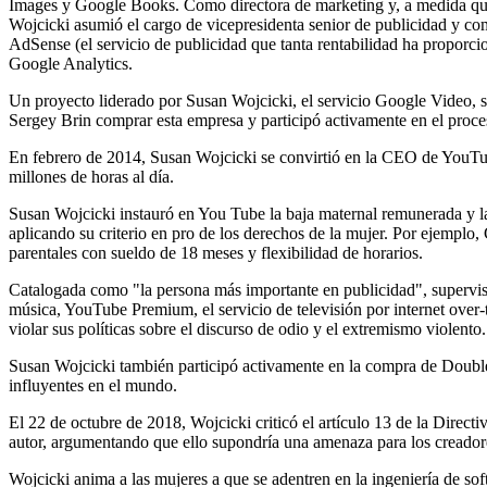
Images y Google Books. Como directora de marketing y, a medida que l
Wojcicki asumió el cargo de vicepresidenta senior de publicidad y com
AdSense (el servicio de publicidad que tanta rentabilidad ha proporc
Google Analytics.
Un proyecto liderado por Susan Wojcicki, el servicio Google Video, 
Sergey Brin comprar esta empresa y participó activamente en el proc
En febrero de 2014, Susan Wojcicki se convirtió en la CEO de YouTube
millones de horas al día.
Susan Wojcicki instauró en You Tube la baja maternal remunerada y l
aplicando su criterio en pro de los derechos de la mujer. Por ejempl
parentales con sueldo de 18 meses y flexibilidad de horarios.
Catalogada como "la persona más importante en publicidad", supervisó 
música, YouTube Premium, el servicio de televisión por internet ove
violar sus políticas sobre el discurso de odio y el extremismo violento.
Susan Wojcicki también participó activamente en la compra de Doubl
influyentes en el mundo.
El 22 de octubre de 2018, Wojcicki criticó el artículo 13 de la Direc
autor, argumentando que ello supondría una amenaza para los creadore
Wojcicki anima a las mujeres a que se adentren en la ingeniería de s