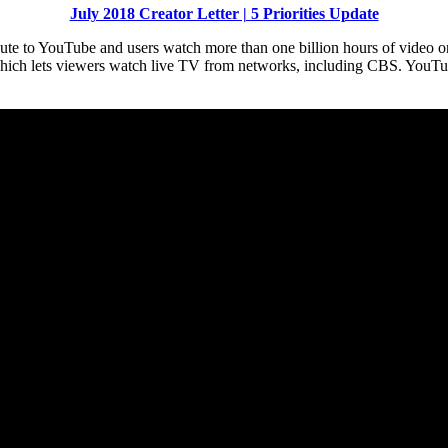
July 2018 Creator Letter | 5 Priorities Update
e to YouTube and users watch more than one billion hours of video on 
 which lets viewers watch live TV from networks, including CBS. You