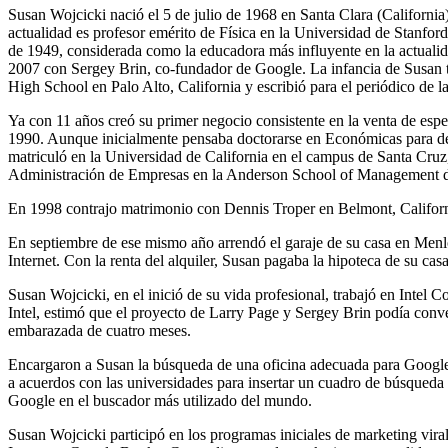
Susan Wojcicki nació el 5 de julio de 1968 en Santa Clara (California
actualidad es profesor emérito de Física en la Universidad de Stanfor
de 1949, considerada como la educadora más influyente en la actuali
2007 con Sergey Brin, co-fundador de Google. La infancia de Susan t
High School en Palo Alto, California y escribió para el periódico de la
Ya con 11 años creó su primer negocio consistente en la venta de esp
1990. Aunque inicialmente pensaba doctorarse en Económicas para dedi
matriculó en la Universidad de California en el campus de Santa Cru
Administración de Empresas en la Anderson School of Management de
En 1998 contrajo matrimonio con Dennis Troper en Belmont, California.
En septiembre de ese mismo año arrendó el garaje de su casa en Menlo 
Internet. Con la renta del alquiler, Susan pagaba la hipoteca de su casa
Susan Wojcicki, en el inició de su vida profesional, trabajó en Inte
Intel, estimó que el proyecto de Larry Page y Sergey Brin podía conv
embarazada de cuatro meses.
Encargaron a Susan la búsqueda de una oficina adecuada para Google,
a acuerdos con las universidades para insertar un cuadro de búsqueda 
Google en el buscador más utilizado del mundo.
Susan Wojcicki participó en los programas iniciales de marketing vira