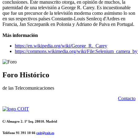
conclusiones. Este manuscrito otorga, en opinión de muchos, la
paternidad de una televisión a George R. Carey. Es incuestionable
que fue un precursor de la televisión moderna como asimismo lo son
en sus respectivos países Constantin-Louis Senlecq d'Ardres en
Francia, Jan Szczepanik en Polonia y Adriano de Paiva en Portugal.
Más información
https://en.wikipedia.org/wiki/George_R._Carey
https://commons.wikimedia.org/wiki/File:Selenium_camera_
Foro Histórico
de las Telecomunicaciones
Contacto
C/ Almagro 2. 1º Izq. 28010. Madrid
Teléfono 91 391 10 66
coit@coit.es