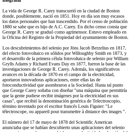
Biografía
La vida de George R. Carey transcurrió en la ciudad de Boston
donde, posiblemente, nació en 1851. Hoy en día son muy escasos
los datos personales que han trascendido. Por el censo de población
1880 se sabe que es hijo de A.C. Carey. En dicho censo consta que
George R. Carey se graduó como agrimensor. Estuvo empleado en
la Oficina del Registro de la Propiedad del ayuntamiento de Boston.
Los descubrimientos del selenio por Jöns Jacob Berzelius en 1817,
del efecto fotovoltaico en sólidos por Willoughby Smith en 1873, y
el desarrollo de la primera célula fotovoltaica de selenio por William
Grylls Adams y Richard Evans Day en 1877, fueron la base de las
investigaciones de George R. Carey. Además, los significativos
avances en la década de 1870 en el campo de la electricidad,
aportaron innovadoras aplicaciones, entre ellas las de
fotoconductividad que asombraron a la Sociedad. Hasta tal punto
que George Carey soñaba con diseñar "una máquina que permitiría
que la gente pudiese recibir imágenes por la electricidad en sus
casas", que recibió la denominación genérica de Telectroscopio,
término inventado por el escritor francés Louis Figuier: "Le
télectroscope, ou appareil pour transmettre à distance des images ".
El número del 17 de mayo de 1878 del Scientific American
anunciaba que se habían descubierto unas aplicaciones del selenio