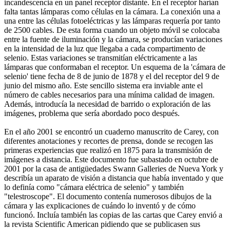
incandescencia en un panel receptor distante. En el receptor harían
falta tantas lámparas como células en la cámara. La conexión una a
una entre las células fotoeléctricas y las lámparas requería por tanto
de 2500 cables. De esta forma cuando un objeto móvil se colocaba
entre la fuente de iluminación y la cámara, se producían variaciones
en la intensidad de la luz que llegaba a cada compartimento de
selenio. Estas variaciones se transmitían eléctricamente a las
lámparas que conformaban el receptor. Un esquema de la 'cámara de
selenio' tiene fecha de 8 de junio de 1878 y el del receptor del 9 de
junio del mismo año. Este sencillo sistema era inviable ante el
número de cables necesarios para una mínima calidad de imagen.
Además, introducía la necesidad de barrido o exploración de las
imágenes, problema que sería abordado poco después.
En el año 2001 se encontró un cuaderno manuscrito de Carey, con
diferentes anotaciones y recortes de prensa, donde se recogen las
primeras experiencias que realizó en 1875 para la transmisión de
imágenes a distancia. Este documento fue subastado en octubre de
2001 por la casa de antigüedades Swann Galleries de Nueva York y
describía un aparato de visión a distancia que había inventado y que
lo definía como "cámara eléctrica de selenio" y también
"telestroscope". El documento contenía numerosos dibujos de la
cámara y las explicaciones de cuándo lo inventó y de cómo
funcionó. Incluía también las copias de las cartas que Carey envió a
la revista Scientific American pidiendo que se publicasen sus