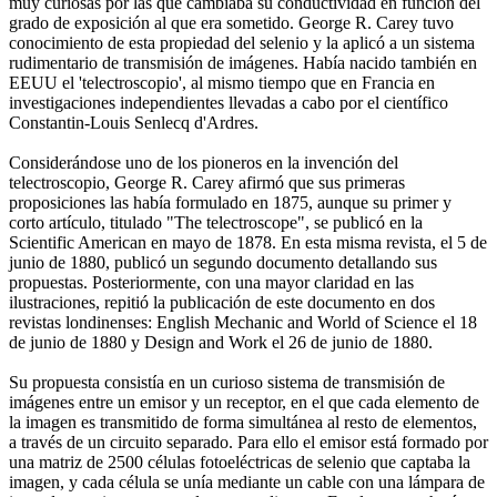
muy curiosas por las que cambiaba su conductividad en función del
grado de exposición al que era sometido. George R. Carey tuvo
conocimiento de esta propiedad del selenio y la aplicó a un sistema
rudimentario de transmisión de imágenes. Había nacido también en
EEUU el 'telectroscopio', al mismo tiempo que en Francia en
investigaciones independientes llevadas a cabo por el científico
Constantin-Louis Senlecq d'Ardres.
Considerándose uno de los pioneros en la invención del
telectroscopio, George R. Carey afirmó que sus primeras
proposiciones las había formulado en 1875, aunque su primer y
corto artículo, titulado "The telectroscope", se publicó en la
Scientific American en mayo de 1878. En esta misma revista, el 5 de
junio de 1880, publicó un segundo documento detallando sus
propuestas. Posteriormente, con una mayor claridad en las
ilustraciones, repitió la publicación de este documento en dos
revistas londinenses: English Mechanic and World of Science el 18
de junio de 1880 y Design and Work el 26 de junio de 1880.
Su propuesta consistía en un curioso sistema de transmisión de
imágenes entre un emisor y un receptor, en el que cada elemento de
la imagen es transmitido de forma simultánea al resto de elementos,
a través de un circuito separado. Para ello el emisor está formado por
una matriz de 2500 células fotoeléctricas de selenio que captaba la
imagen, y cada célula se unía mediante un cable con una lámpara de