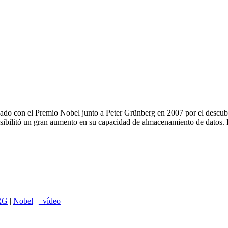
nado con el Premio Nobel junto a Peter Grünberg en 2007 por el descu
osibilitó un gran aumento en su capacidad de almacenamiento de datos. 
RG
|
Nobel
|
_vídeo