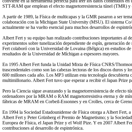
convierte en la herramienta perfecta para leer los datos contenidos en 
STT-RAM que emplean el efecto magnetorresistencia túnel (TMR) y el
A partir de 1989, la Física de multicapas y la GMR pasaron a ser tem
colaboración con la Michigan State University (MSU). El sistema Co/C
actualmente se ha vuelto esencial para muchos desarrollos de espintró
Albert Fert y su equipo han realizado contribuciones importantes al des
experimentos sobre tunelización dependiente de espín, generación de 
Fert colaboró con la Universidad de Lovaina (Bélgica) en estudios d
resultados de la Universidad de Míchigan a espesores mayores.
En 1995 Albert Fert funda la Unidad Mixta de Física CNRS/Thomson-
trascendentales como son las cabezas lectoras de los discos duros y 
600 millones cada año. Los MP3 utilizan esta tecnología descubierta c
multimillonario. Albert Fert tuvo que esperar a recibir el Japan Prize 
Pero la Ciencia sigue avanzando y la magnetorresistencia de efecto 
ordenadores por la MRAM o RAM magnetorresistiva eterna y de mínimo 
fábricas de MRAM en Corbeil-Essonnes y en Crolles, cerca de Greno
En 1994 la Sociedad Estadounidense de Física otorga a Albert Fert, a
Albert Fert y Peter Grünberg el Premio de Magnetismo; y la Sociedad 
Europea de Física, el Japan Prize y el Wolf Pize. Y en 2007 Albert Fe
contribuciones al desarrollo de espintrónica.