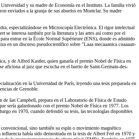
a Universidad y su madre de Economía en el Instituto. La familia vivió
ron enviados a la granja de sus abuelos en Montclar. Su madre
dra, especializándose en Microscopía Electrónica. El rigor intelectual
t se interesa también por la literatura y las artes así como por el
n para entrar en la École Normal Supérieure (ENS), donde es admitido
voliza en un discurso pseudocientífico sobre "Laaa mecaaanica cuaaaan-
tica, y de Alfred Kastler, quien ganaría el premio Nobel de Física en
e aficiona al jazz que escucha en el barrio de Saint-Germain-des-
ialización en la Universidad de París, leyendo una tesis preparada en
iencias de Grenoble.
ón de Ian Campbell, prepara en el Laboratorio de Física de Estado
t, que sería galardonado con el premio Nobel de Física en 1977. Los
bargo en 1970, cuando defendió su tesis, las tecnologías disponibles
ica convencional, sino también su espín o movimiento magnético
ta influencia había sido demostrada en la tesis de Albert Fert en 1970 y