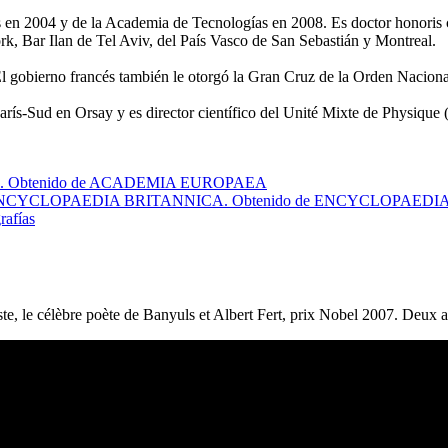
 en 2004 y de la Academia de Tecnologías en 2008. Es doctor honoris 
k, Bar Ilan de Tel Aviv, del País Vasco de San Sebastián y Montreal.
 gobierno francés también le otorgó la Gran Cruz de la Orden Nacional
 París-Sud en Orsay y es director científico del Unité Mixte de Phy
. Obtenido de ACADEMIA EUROPAEA
 ENCYCLOPAEDIA BRITANNICA. Obtenido de ENCYCLOPAEDI
rafías
e, le célèbre poète de Banyuls et Albert Fert, prix Nobel 2007. Deux a