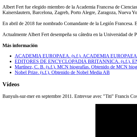
Albert Fert fue elegido miembro de la Academia Francesa de Ciencias
Kaiserslautern, Barcelona, Zagreb, Porto Alegre, Zaragoza, Nueva Yor
En abril de 2018 fue nombrado Comandante de la Legión Francesa. El
Actualmente Albert Fert desempeña su cátedra en la Universidad de
Más información
ACADEMIA EUROPAEA. (s.f.). ACADEMIA EUROPAEA
EDITORES DE ENCYCLOPADIA BRITANNICA. (s.f.).
Martínez, C. B. (s.f.). MCN biografías. Obtenido de MCN biog
Nobel Prize. (s.f.). Obtenido de Nobel Media AB
Vídeos
Banyuls-sur-mer en septembre 2011. Entrevue avec "Titi" Francis Cost