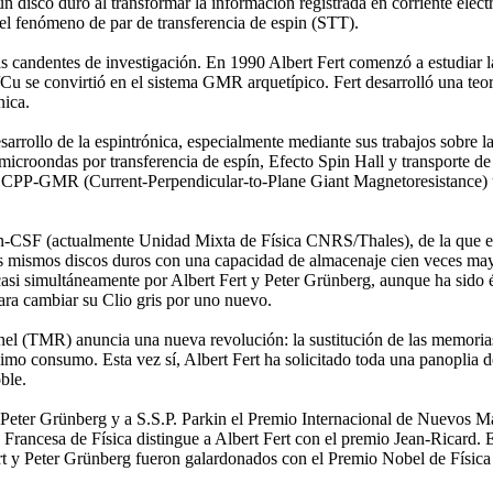
un disco duro al transformar la información registrada en corriente eléct
 fenómeno de par de transferencia de espin (STT).
as candentes de investigación. En 1990 Albert Fert comenzó a estudiar 
u se convirtió en el sistema GMR arquetípico. Fert desarrolló una teor
nica.
arrollo de la espintrónica, especialmente mediante sus trabajos sobre la
microondas por transferencia de espín, Efecto Spin Hall y transporte de
e CPP-GMR (Current-Perpendicular-to-Plane Giant Magnetoresistance) ut
CSF (actualmente Unidad Mixta de Física CNRS/Thales), de la que es 
los mismos discos duros con una capacidad de almacenaje cien veces ma
asi simultáneamente por Albert Fert y Peter Grünberg, aunque ha sido é
para cambiar su Clio gris por uno nuevo.
túnel (TMR) anuncia una nueva revolución: la sustitución de las memor
consumo. Esta vez sí, Albert Fert ha solicitado toda una panoplia de 
ble.
 Peter Grünberg y a S.S.P. Parkin el Premio Internacional de Nuevos Ma
Francesa de Física distingue a Albert Fert con el premio Jean-Ricard. E
rt y Peter Grünberg fueron galardonados con el Premio Nobel de Física 