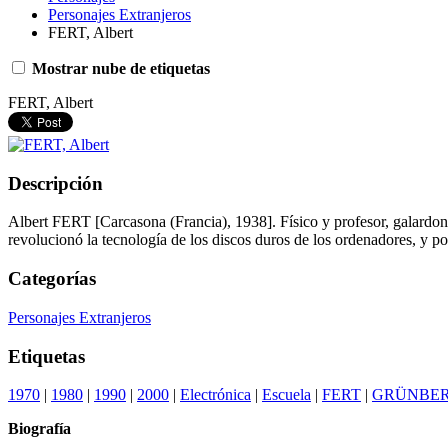
Personajes Extranjeros
FERT, Albert
Mostrar nube de etiquetas
FERT, Albert
Descripción
Albert FERT [Carcasona (Francia), 1938]. Físico y profesor, galardo
revolucionó la tecnología de los discos duros de los ordenadores, y p
Categorías
Personajes Extranjeros
Etiquetas
1970
|
1980
|
1990
|
2000
|
Electrónica
|
Escuela
|
FERT
|
GRÜNBE
Biografía