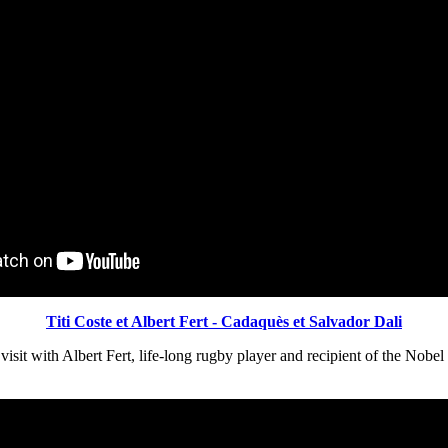
Titi Coste et Albert Fert - Cadaquès et Salvador Dali
it with Albert Fert, life-long rugby player and recipient of the Nobel P