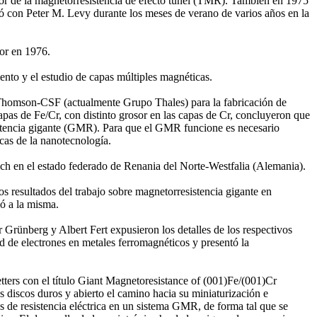
sor de la magnetorresistencia de efecto túnel (TMR). También en 1975
oró con Peter M. Levy durante los meses de verano de varios años en la
sor en 1976.
ento y el estudio de capas múltiples magnéticas.
po Thomson-CSF (actualmente Grupo Thales) para la fabricación de
apas de Fe/Cr, con distinto grosor en las capas de Cr, concluyeron que
istencia gigante (GMR). Para que el GMR funcione es necesario
cas de la nanotecnología.
ich en el estado federado de Renania del Norte-Westfalia (Alemania).
s resultados del trabajo sobre magnetorresistencia gigante en
ó a la misma.
Grünberg y Albert Fert expusieron los detalles de los respectivos
ad de electrones en metales ferromagnéticos y presentó la
ters con el título Giant Magnetoresistance of (001)Fe/(001)Cr
 discos duros y abierto el camino hacia su miniaturización e
 de resistencia eléctrica en un sistema GMR, de forma tal que se