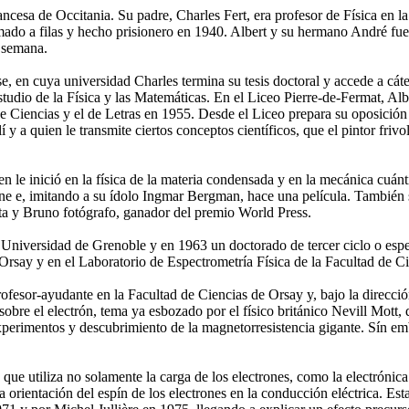
ncesa de Occitania. Su padre, Charles Fert, era profesor de Física en l
mado a filas y hecho prisionero en 1940. Albert y su hermano André fue
e semana.
e, en cuya universidad Charles termina su tesis doctoral y accede a cáte
tudio de la Física y las Matemáticas. En el Liceo Pierre-de-Fermat, Alber
de Ciencias y el de Letras en 1955. Desde el Liceo prepara su oposició
 a quien le transmite ciertos conceptos científicos, que el pintor fri
en le inició en la física de la materia condensada y en la mecánica cuán
ne e, imitando a su ídolo Ingmar Bergman, hace una película. También s
sta y Bruno fotógrafo, ganador del premio World Press.
niversidad de Grenoble y en 1963 un doctorado de tercer ciclo o espec
 Orsay y en el Laboratorio de Espectrometría Física de la Facultad de C
rofesor-ayudante en la Facultad de Ciencias de Orsay y, bajo la direcci
 sobre el electrón, tema ya esbozado por el físico británico Nevill Mot
xperimentos y descubrimiento de la magnetorresistencia gigante. Sín em
ca que utiliza no solamente la carga de los electrones, como la electrón
la orientación del espín de los electrones en la conducción eléctrica. Es