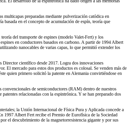
rica. El desarrollo de la espintrónica ha dado origen a las memorias
las multicapas preparadas mediante pulverización catódica en
ía basada en el concepto de acumulación de espín, teoría que
 teoría del transporte de espines (modelo Valet-Fert) y los
 espines en conductores basados en carbono. A partir de 1994 Albert
ilizando nanocables de varias capas, lo que permitió extender los
Director científico desde 2017. Logra dos innovaciones
yor. El mercado para estos dos productos es colosal. Se venden más de
ste quien primero solicitó la patente en Alemania convirtiéndose en
ias convencionales de semiconductores (RAM) dentro de nuestros
patentes relacionadas con la espintrónica. Y se han preparado dos
teriales; la Unión Internacional de Física Pura y Aplicada concede a
n 1997 Albert Fert recibe el Premio de Eurofísica de la Sociedad
por el descubrimiento de la magnetorresistencia gigante y por sus