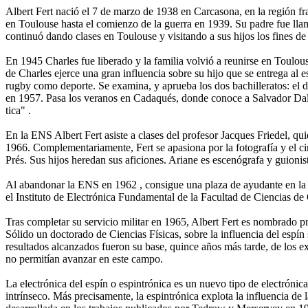
Albert Fert nació el 7 de marzo de 1938 en Carcasona, en la región fra
en Toulouse hasta el comienzo de la guerra en 1939. Su padre fue lla
continuó dando clases en Toulouse y visitando a sus hijos los fines d
En 1945 Charles fue liberado y la familia volvió a reunirse en Toulous
de Charles ejerce una gran influencia sobre su hijo que se entrega al es
rugby como deporte. Se examina, y aprueba los dos bachilleratos: el 
en 1957. Pasa los veranos en Cadaqués, donde conoce a Salvador Dalí y
tica" .
En la ENS Albert Fert asiste a clases del profesor Jacques Friedel, qui
1966. Complementariamente, Fert se apasiona por la fotografía y el ci
Prés. Sus hijos heredan sus aficiones. Ariane es escenógrafa y guioni
Al abandonar la ENS en 1962 , consigue una plaza de ayudante en la U
el Instituto de Electrónica Fundamental de la Facultad de Ciencias de
Tras completar su servicio militar en 1965, Albert Fert es nombrado p
Sólido un doctorado de Ciencias Físicas, sobre la influencia del espín
resultados alcanzados fueron su base, quince años más tarde, de los e
no permitían avanzar en este campo.
La electrónica del espín o espintrónica es un nuevo tipo de electróni
intrínseco. Más precisamente, la espintrónica explota la influencia de 