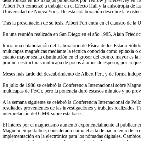
desarrollada en los trabajos publicados por Tedrow y Merservey en 19
Albert Fert comenzó a trabajar en el Efecto Hall y la anisotropía de l
Universidad de Nueva York. De esta colaboración descubre la existen
Tras la presentación de su tesis, Albert Fert entra en el claustro de 
En una reunión realizada en San Diego en el año 1985, Alain Friedrich 
Inicia una colaboración del Laboratorio de Física de los Estado Sóli
multicapas magnéticas mediante la técnica conocida como epitaxia o cr
cuanto mayor sea la disminución en el grosor del cromo, mayor es la
producir estructuras multicapa de pocos átomos de espesor, por lo qu
Meses más tarde del descubrimiento de Albert Fert, y de forma indepen
En julio de 1988 se celebró la Conferencia Internacional sobre Magnet
multicapas de Fe/Cr, pero la ponencia duró escasos minutos y no prov
A la semana siguiente se celebró la Conferencia Internacional de Pel
resultados provenientes de las investigaciones y trabajos realizados. 
interpretación del GMR sobre esta base.
El interés por el magnetismo aumentó exponencialmente al publicar en
Magnetic Superlattice, considerado como el acta de nacimiento de la e
implementación en la electrónica para los nómadas digitales. Cambios