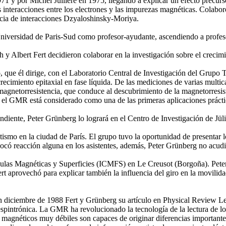
71 y por Michel Jullière en 1975, llegando a explicar un efecto precur
as interacciones entre los electrones y las impurezas magnéticas. Colab
cia de interacciones Dzyaloshinsky-Moriya.
la Universidad de Paris-Sud como profesor-ayudante, ascendiendo a profe
y Albert Fert decidieron colaborar en la investigación sobre el crecimi
do, que él dirige, con el Laboratorio Central de Investigación del Gru
ecimiento epitaxial en fase líquida. De las mediciones de varias multic
 magnetorresistencia, que conduce al descubrimiento de la magnetorres
e el GMR está considerado como una de las primeras aplicaciones prácti
diente, Peter Grünberg lo logrará en el Centro de Investigación de Jül
ismo en la ciudad de París. El grupo tuvo la oportunidad de presentar lo
ocó reacción alguna en los asistentes, además, Peter Grünberg no acudi
ículas Magnéticas y Superficies (ICMFS) en Le Creusot (Borgoña). Peter 
Fert aprovechó para explicar también la influencia del giro en la movilid
 diciembre de 1988 Fert y Grünberg su artículo en Physical Review Let
spintrónica. La GMR ha revolucionado la tecnología de la lectura de los
 magnéticos muy débiles son capaces de originar diferencias importantes