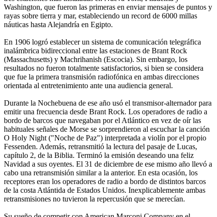
Washington, que fueron las primeras en enviar mensajes de puntos y
rayas sobre tierra y mar, estableciendo un record de 6000 millas
náuticas hasta Alejandría en Egipto.
En 1906 logró establecer un sistema de comunicación telegráfica
inalámbrica bidireccional entre las estaciones de Brant Rock
(Massachusetts) y Machrihanish (Escocia). Sin embargo, los
resultados no fueron totalmente satisfactorios, si bien se considera
que fue la primera transmisión radiofónica en ambas direcciones
orientada al entretenimiento ante una audiencia general.
Durante la Nochebuena de ese año usó el transmisor-alternador para
emitir una frecuencia desde Brant Rock. Los operadores de radio a
bordo de barcos que navegaban por el Atlántico en vez de oír las
habituales señales de Morse se sorprendieron al escuchar la canción
O Holy Night ("Noche de Paz") interpretada a violín por el propio
Fessenden. Además, retransmitió la lectura del pasaje de Lucas,
capítulo 2, de la Biblia. Terminó la emisión deseando una feliz
Navidad a sus oyentes. El 31 de diciembre de ese mismo año llevó a
cabo una retransmisión similar a la anterior. En esta ocasión, los
receptores eran los operadores de radio a bordo de distintos barcos
de la costa Atlántida de Estados Unidos. Inexplicablemente ambas
retransmisiones no tuvieron la repercusión que se merecían.
Su sueño de competir con American Marconi Company en el