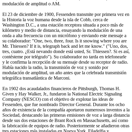
modulación de amplitud o AM.
El 23 de diciembre de 1900, Fessenden transmite por primera vez en
la Historia la voz humana desde la isla de Cobb, cerca de
Washington D.C., a una estación receptora situada a poco más de
kilómetro y medio de distancia, ensayando la modulación de una
onda a alta frecuencia con un micrófono y enviando este mensaje a
su colaborador: "One, two, three, four. Is it snowing where you are
Mr. Thiessen? If it is, telegraph back and let me know." ("Uno, dos,
tres, cuatro. ¿Está nevando donde está usted, Sr. Thiessen?. Si es así,
contésteme por telégrafo"). Su colaborador no tarda en telefonearle
y le confirma la recepción de su mensaje desde su receptor de radio.
Había nacido la radio, la transmisión de voz y sonido por
modulación de amplitud, un año antes que la celebrada transmisión
telegráfica transatlántica de Marconi.
En 1902 dos acaudalados financieros de Pittsburgh, Thomas H.
Given y Hay Walker, Jr., fundaron la National Electric Signaling
Company (NESCO) con el objetivo de explotar las ideas de
Fessenden, que fue nombrado Director General. Durante los ocho
años de existencia de la compañía aportaron numerosos inventos a la
Sociedad, destacando las primeras emisiones de voz a larga distancia
desde sus dos estaciones de Brant Rock en Massachusetts, así como
la fabricación de equipos de radio. Posteriormente se añadieron otras
tres estaciones más instaladas en Nueva York, Filadelfia y