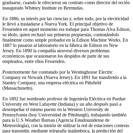
graduarse, cuando le ofrecieron un contrato como director del recién
inaugurado Whitney Institute en Bermudas.
En 1886, su interés por las ciencias y, sobre todo, por la electricidad
le llevó a trasladarse a Nueva York. El principal objetivo de
Fessenden en aquel momento era trabajar para Thomas Alva Edison,
su ídolo, quien rechazó sus primeras propuestas, contratándolo
finalmente como simple probador en la Edison Machine Works. En
1887 lo pasaron al laboratorio en la fábrica de Edison en New
Jersey. En 1890 la compañía atravesó diversos problemas
económicos que ocasionaron los despidos de parte de sus
empleados, entre ellos Fessenden.
Posteriormente fue contratado por la Westinghouse Electric
Company en Newark (Nueva Jersey). En 1891 fue transferido a la
Stanley Company, una empresa eléctrica en Pittsfield
(Massachusetts).
En 1892 fue nombrado profesor de Ingeniería Eléctrica en Purdue
University en West Lafayette (Indiana) y un año después pasó a
desempeñar el mismo puesto en la Western University de
Pennsylvania (hoy Universidad de Pittsburgh), trabajando también
para la U.S Weather Bureau (Agencia Estadounidense de
Meteorología), con la misión de utilizar la red de estaciones costeras
para transmitir, mediante telegrafía inalámbrica, la predicción del