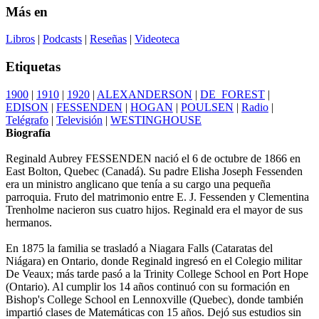
Más en
Libros
|
Podcasts
|
Reseñas
|
Videoteca
Etiquetas
1900
|
1910
|
1920
|
ALEXANDERSON
|
DE_FOREST
|
EDISON
|
FESSENDEN
|
HOGAN
|
POULSEN
|
Radio
|
Telégrafo
|
Televisión
|
WESTINGHOUSE
Biografía
Reginald Aubrey FESSENDEN nació el 6 de octubre de 1866 en
East Bolton, Quebec (Canadá). Su padre Elisha Joseph Fessenden
era un ministro anglicano que tenía a su cargo una pequeña
parroquia. Fruto del matrimonio entre E. J. Fessenden y Clementina
Trenholme nacieron sus cuatro hijos. Reginald era el mayor de sus
hermanos.
En 1875 la familia se trasladó a Niagara Falls (Cataratas del
Niágara) en Ontario, donde Reginald ingresó en el Colegio militar
De Veaux; más tarde pasó a la Trinity College School en Port Hope
(Ontario). Al cumplir los 14 años continuó con su formación en
Bishop's College School en Lennoxville (Quebec), donde también
impartió clases de Matemáticas con 15 años. Dejó sus estudios sin