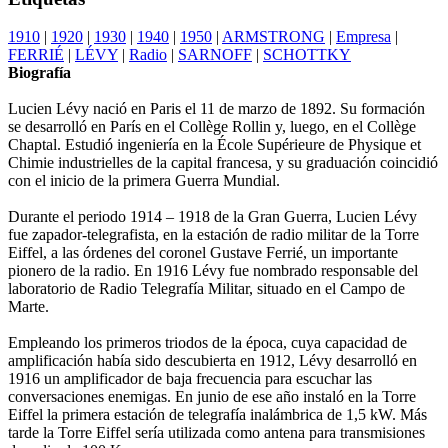
1910
|
1920
|
1930
|
1940
|
1950
|
ARMSTRONG
|
Empresa
|
FERRIÉ
|
LÉVY
|
Radio
|
SARNOFF
|
SCHOTTKY
Biografía
Lucien Lévy nació en Paris el 11 de marzo de 1892. Su formación
se desarrolló en París en el Collège Rollin y, luego, en el Collège
Chaptal. Estudió ingeniería en la École Supérieure de Physique et
Chimie industrielles de la capital francesa, y su graduación coincidió
con el inicio de la primera Guerra Mundial.
Durante el periodo 1914 – 1918 de la Gran Guerra, Lucien Lévy
fue zapador-telegrafista, en la estación de radio militar de la Torre
Eiffel, a las órdenes del coronel Gustave Ferrié, un importante
pionero de la radio. En 1916 Lévy fue nombrado responsable del
laboratorio de Radio Telegrafía Militar, situado en el Campo de
Marte.
Empleando los primeros triodos de la época, cuya capacidad de
amplificación había sido descubierta en 1912, Lévy desarrolló en
1916 un amplificador de baja frecuencia para escuchar las
conversaciones enemigas. En junio de ese año instaló en la Torre
Eiffel la primera estación de telegrafía inalámbrica de 1,5 kW. Más
tarde la Torre Eiffel sería utilizada como antena para transmisiones