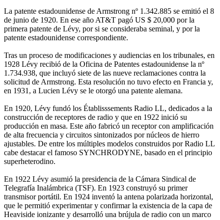
La patente estadounidense de Armstrong nº 1.342.885 se emitió el 8
de junio de 1920. En ese año AT&T pagó US $ 20,000 por la
primera patente de Lévy, por si se consideraba seminal, y por la
patente estadounidense correspondiente.
Tras un proceso de modificaciones y audiencias en los tribunales, en
1928 Lévy recibió de la Oficina de Patentes estadounidense la nº
1.734.938, que incluyó siete de las nueve reclamaciones contra la
solicitud de Armstrong. Esta resolución no tuvo efecto en Francia y,
en 1931, a Lucien Lévy se le otorgó una patente alemana.
En 1920, Lévy fundó los Établisssements Radio LL, dedicados a la
construcción de receptores de radio y que en 1922 inició su
producción en masa. Este año fabricó un receptor con amplificación
de alta frecuencia y circuitos sintonizados por núcleos de hierro
ajustables. De entre los múltiples modelos construidos por Radio LL
cabe destacar el famoso SYNCHRODYNE, basado en el principio
superheterodino.
En 1922 Lévy asumió la presidencia de la Cámara Sindical de
Telegrafía Inalámbrica (TSF). En 1923 construyó su primer
transmisor portátil. En 1924 inventó la antena polarizada horizontal,
que le permitió experimentar y confirmar la existencia de la capa de
Heaviside ionizante y desarrolló una brújula de radio con un marco