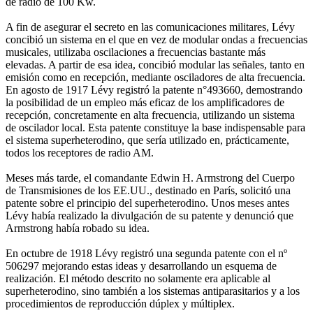
de radio de 100 Kw.
A fin de asegurar el secreto en las comunicaciones militares, Lévy
concibió un sistema en el que en vez de modular ondas a frecuencias
musicales, utilizaba oscilaciones a frecuencias bastante más
elevadas. A partir de esa idea, concibió modular las señales, tanto en
emisión como en recepción, mediante osciladores de alta frecuencia.
En agosto de 1917 Lévy registró la patente n°493660, demostrando
la posibilidad de un empleo más eficaz de los amplificadores de
recepción, concretamente en alta frecuencia, utilizando un sistema
de oscilador local. Esta patente constituye la base indispensable para
el sistema superheterodino, que sería utilizado en, prácticamente,
todos los receptores de radio AM.
Meses más tarde, el comandante Edwin H. Armstrong del Cuerpo
de Transmisiones de los EE.UU., destinado en París, solicitó una
patente sobre el principio del superheterodino. Unos meses antes
Lévy había realizado la divulgación de su patente y denunció que
Armstrong había robado su idea.
En octubre de 1918 Lévy registró una segunda patente con el nº
506297 mejorando estas ideas y desarrollando un esquema de
realización. El método descrito no solamente era aplicable al
superheterodino, sino también a los sistemas antiparasitarios y a los
procedimientos de reproducción dúplex y múltiplex.