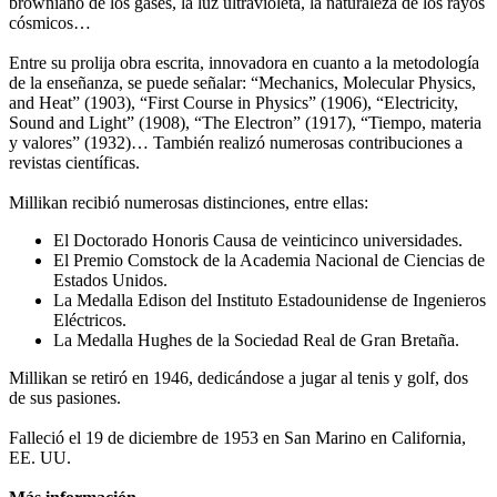
browniano de los gases, la luz ultravioleta, la naturaleza de los rayos
cósmicos…
Entre su prolija obra escrita, innovadora en cuanto a la metodología
de la enseñanza, se puede señalar: “Mechanics, Molecular Physics,
and Heat” (1903), “First Course in Physics” (1906), “Electricity,
Sound and Light” (1908), “The Electron” (1917), “Tiempo, materia
y valores” (1932)… También realizó numerosas contribuciones a
revistas científicas.
Millikan recibió numerosas distinciones, entre ellas:
El Doctorado Honoris Causa de veinticinco universidades.
El Premio Comstock de la Academia Nacional de Ciencias de
Estados Unidos.
La Medalla Edison del Instituto Estadounidense de Ingenieros
Eléctricos.
La Medalla Hughes de la Sociedad Real de Gran Bretaña.
Millikan se retiró en 1946, dedicándose a jugar al tenis y golf, dos
de sus pasiones.
Falleció el 19 de diciembre de 1953 en San Marino en California,
EE. UU.