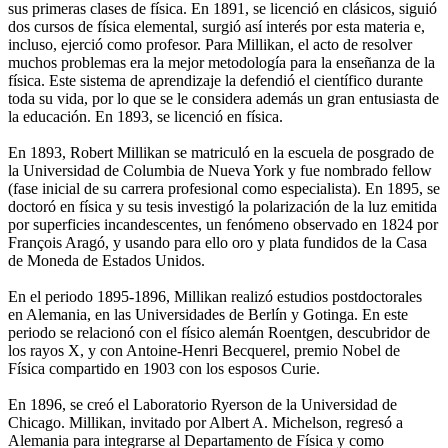
sus primeras clases de física. En 1891, se licenció en clásicos, siguió
dos cursos de física elemental, surgió así interés por esta materia e,
incluso, ejerció como profesor. Para Millikan, el acto de resolver
muchos problemas era la mejor metodología para la enseñanza de la
física. Este sistema de aprendizaje la defendió el científico durante
toda su vida, por lo que se le considera además un gran entusiasta de
la educación. En 1893, se licenció en física.
En 1893, Robert Millikan se matriculó en la escuela de posgrado de
la Universidad de Columbia de Nueva York y fue nombrado fellow
(fase inicial de su carrera profesional como especialista). En 1895, se
doctoró en física y su tesis investigó la polarización de la luz emitida
por superficies incandescentes, un fenómeno observado en 1824 por
François Aragó, y usando para ello oro y plata fundidos de la Casa
de Moneda de Estados Unidos.
En el periodo 1895-1896, Millikan realizó estudios postdoctorales
en Alemania, en las Universidades de Berlín y Gotinga. En este
periodo se relacionó con el físico alemán Roentgen, descubridor de
los rayos X, y con Antoine-Henri Becquerel, premio Nobel de
Física compartido en 1903 con los esposos Curie.
En 1896, se creó el Laboratorio Ryerson de la Universidad de
Chicago. Millikan, invitado por Albert A. Michelson, regresó a
Alemania para integrarse al Departamento de Física y como