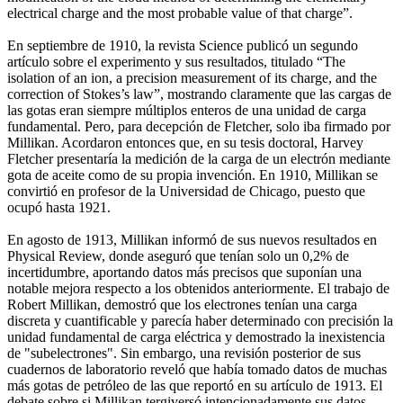
electrical charge and the most probable value of that charge”.
En septiembre de 1910, la revista Science publicó un segundo
artículo sobre el experimento y sus resultados, titulado “The
isolation of an ion, a precision measurement of its charge, and the
correction of Stokes’s law”, mostrando claramente que las cargas de
las gotas eran siempre múltiplos enteros de una unidad de carga
fundamental. Pero, para decepción de Fletcher, solo iba firmado por
Millikan. Acordaron entonces que, en su tesis doctoral, Harvey
Fletcher presentaría la medición de la carga de un electrón mediante
gota de aceite como de su propia invención. En 1910, Millikan se
convirtió en profesor de la Universidad de Chicago, puesto que
ocupó hasta 1921.
En agosto de 1913, Millikan informó de sus nuevos resultados en
Physical Review, donde aseguró que tenían solo un 0,2% de
incertidumbre, aportando datos más precisos que suponían una
notable mejora respecto a los obtenidos anteriormente. El trabajo de
Robert Millikan, demostró que los electrones tenían una carga
discreta y cuantificable y parecía haber determinado con precisión la
unidad fundamental de carga eléctrica y demostrado la inexistencia
de "subelectrones". Sin embargo, una revisión posterior de sus
cuadernos de laboratorio reveló que había tomado datos de muchas
más gotas de petróleo de las que reportó en su artículo de 1913. El
debate sobre si Millikan tergiversó intencionadamente sus datos