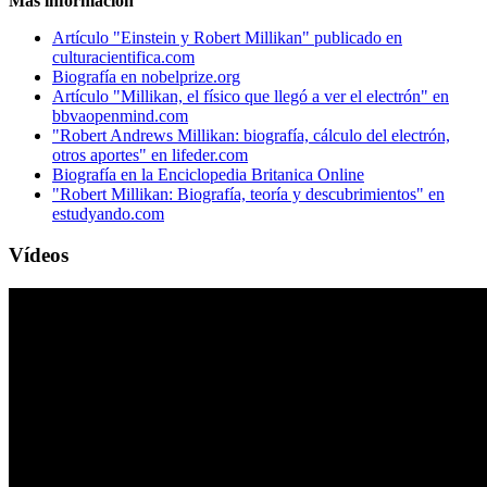
Más información
Artículo "Einstein y Robert Millikan" publicado en
culturacientifica.com
Biografía en nobelprize.org
Artículo "Millikan, el físico que llegó a ver el electrón" en
bbvaopenmind.com
"Robert Andrews Millikan: biografía, cálculo del electrón,
otros aportes" en lifeder.com
Biografía en la Enciclopedia Britanica Online
"Robert Millikan: Biografía, teoría y descubrimientos" en
estudyando.com
Vídeos