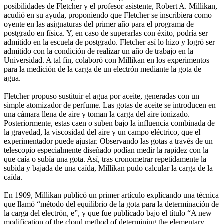
posibilidades de Fletcher y el profesor asistente, Robert A. Millikan,
acudió en su ayuda, proponiendo que Fletcher se inscribiera como
oyente en las asignaturas del primer año para el programa de
postgrado en física. Y, en caso de superarlas con éxito, podría ser
admitido en la escuela de postgrado. Fletcher así lo hizo y logró ser
admitido con la condición de realizar un año de trabajo en la
Universidad. A tal fin, colaboró con Millikan en los experimentos
para la medición de la carga de un electrón mediante la gota de
agua.
Fletcher propuso sustituir el agua por aceite, generadas con un
simple atomizador de perfume. Las gotas de aceite se introducen en
una cámara llena de aire y toman la carga del aire ionizado.
Posteriormente, estas caen o suben bajo la influencia combinada de
la gravedad, la viscosidad del aire y un campo eléctrico, que el
experimentador puede ajustar. Observando las gotas a través de un
telescopio especialmente diseñado podían medir la rapidez con la
que caía o subía una gota. Así, tras cronometrar repetidamente la
subida y bajada de una caída, Millikan pudo calcular la carga de la
caída.
En 1909, Millikan publicó un primer artículo explicando una técnica
que llamó “método del equilibrio de la gota para la determinación de
la carga del electrón, e”, y que fue publicado bajo el título “A new
modification of the cloud method of determining the elementary