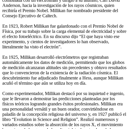
combinada con un electroimán y dirigió a su alumno, Carl David
Anderson, hacia la investigación de los rayos cósmicos, quien
recibiría el Premio Nobel. Millikan fue nombrado presidente del
Consejo Ejecutivo de Caltech.
En 1923, Robert Millikan fue galardonado con el Premio Nobel de
Física, por su trabajo sobre la carga elemental de electricidad y sobre
el efecto fotoeléctrico. En su discurso dijo “El que haya visto ese
experimento, y cientos de investigadores lo han observado,
literalmente ha visto el electrón”.
En 1925, Millikan desarrolló electrómetros que registraban
automáticamente los datos de medición, permitiendo que los globos
de medición alcanzaran altitudes sin precedentes y obtuvo resultados
que lo convencieron de la existencia de la radiación cósmica. El
descubrimiento fue adjudicado finalmente a Hess, aunque Millikan
acuñó el término que aún se utiliza hoy en día.
Como experimentador, Millikan destacó por su inquietud e ingenio,
que le llevaron a demostrar las predicciones planteadas por los
físicos teóricos logrando grandes éxitos profesionales. Millikan era
una personalidad versátil y un buen orador, convirtiéndose en
paladín de la concepción religiosa del universo y, en 1927 publicó el
libro “Evolution in Science and Religion”. Realizó numerosos y
variados estudios sobre la absorción de los rayos X, el movimiento