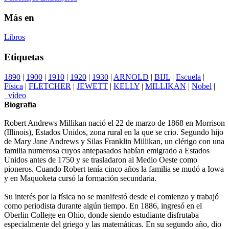
Más en
Libros
Etiquetas
1890
|
1900
|
1910
|
1920
|
1930
|
ARNOLD
|
BIJL
|
Escuela
|
Física
|
FLETCHER
|
JEWETT
|
KELLY
|
MILLIKAN
|
Nobel
|
_vídeo
Biografía
Robert Andrews Millikan nació el 22 de marzo de 1868 en Morrison
(Illinois), Estados Unidos, zona rural en la que se crio. Segundo hijo
de Mary Jane Andrews y Silas Franklin Millikan, un clérigo con una
familia numerosa cuyos antepasados habían emigrado a Estados
Unidos antes de 1750 y se trasladaron al Medio Oeste como
pioneros. Cuando Robert tenía cinco años la familia se mudó a Iowa
y en Maquoketa cursó la formación secundaria.
Su interés por la física no se manifestó desde el comienzo y trabajó
como periodista durante algún tiempo. En 1886, ingresó en el
Oberlin College en Ohio, donde siendo estudiante disfrutaba
especialmente del griego y las matemáticas. En su segundo año, dio